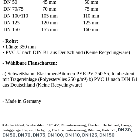
DN 50
45 mm
50 mm
DN 70/75
70 mm
75 mm
DN 100/110
105 mm
110 mm
DN 125
120 mm
125 mm
DN 150
155 mm
160 mm
- Rohr:
• Länge 350 mm
• PVC-U nach DIN B1 aus Deutschland (Keine Recyclingware)
- Wählbare Flanscharten:
a) Schweißbahn: Elastomer-Bitumen PYE PV 250 S5, feinbestreut,
mit Trägereinlage (Polyestervlies 250 g/m²) b) PVC-U nach DIN B1
aus Deutschland (Keine Recyclingware)
- Made in Germany
# Attika Ablauf, Winkelablauf, 90°, 45°, Notentwässerung, Überlauf, Dachablauf, Garage,
DN 30,
Fertiggarage, Carport, Dachgully, Flachdachentwässerung, Bitumen, Hart-PVC,
DN 50, DN 70, DN 75, DN 100, DN 110, DN 125, DN 150