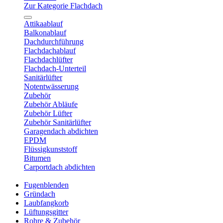
Zur Kategorie Flachdach
Attikaablauf
Balkonablauf
Dachdurchführung
Flachdachablauf
Flachdachlüfter
Flachdach-Unterteil
Sanitärlüfter
Notentwässerung
Zubehör
Zubehör Abläufe
Zubehör Lüfter
Zubehör Sanitärlüfter
Garagendach abdichten
EPDM
Flüssigkunststoff
Bitumen
Carportdach abdichten
Fugenblenden
Gründach
Laubfangkorb
Lüftungsgitter
Rohre & Zubehör