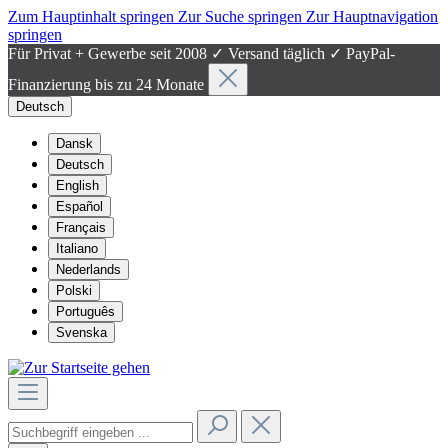
Zum Hauptinhalt springen
Zur Suche springen
Zur Hauptnavigation
springen
Für Privat + Gewerbe seit 2008 ✓ Versand täglich ✓ PayPal-
Finanzierung bis zu 24 Monate
Deutsch
Dansk
Deutsch
English
Español
Français
Italiano
Nederlands
Polski
Português
Svenska