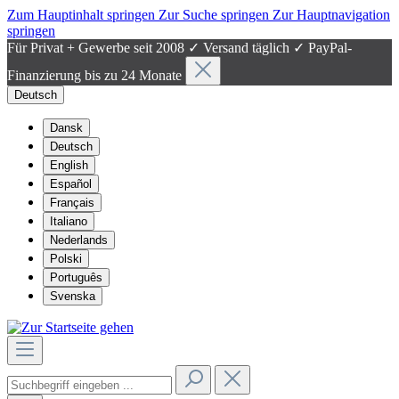
Zum Hauptinhalt springen
Zur Suche springen
Zur Hauptnavigation
springen
Für Privat + Gewerbe seit 2008 ✓ Versand täglich ✓ PayPal-
Finanzierung bis zu 24 Monate
Deutsch
Dansk
Deutsch
English
Español
Français
Italiano
Nederlands
Polski
Português
Svenska