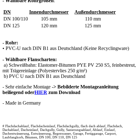
- Wählbare Rohrgrößen
:
DN
Innendurchmesser
Außendurchmesser
DN 100/110
105 mm
110 mm
DN 125
120 mm
125 mm
- Rohr:
• PVC-U nach DIN B1 aus Deutschland (Keine Recyclingware)
- Wählbare Flanscharten:
a) Schweißbahn: Elastomer-Bitumen PYE PV 250 S5, feinbestreut,
mit Trägereinlage (Polyestervlies 250 g/m²)
b) PVC U nach DIN B1 aus Deutschland
- Sehr einfache Montage
-> Bebilderte Montageanleitung
beiliegend oder
HIER
zum Download
- Made in Germany
# Flachdachablauf, Flachdacheinlauf, Flachdachgully, flach dach ablauf, Flachdach,
Dachablauf, Dacheinlauf, Dachgully, Gully, Sanierungsablauf, Ablauf, Einlauf,
Dachentwässerung, Entwässerung, Regenwasser, Garage, Fertiggarage, Carport,
Laubfangkorb, Bitumen, DN 100, DN 110, DN 125