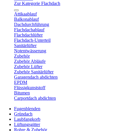
Zur Kategorie Flachdach
Attikaablauf
Balkonablauf
Dachdurchführung
Flachdachablauf
Flachdachlüfter
Flachdach-Unterteil
Sanitärlüfter
Notentwässerung
Zubehör
Zubehör Abläufe
Zubehör Lüfter
Zubehör Sanitärlüfter
Garagendach abdichten
EPDM
Flüssigkunststoff
Bitumen
Carportdach abdichten
Fugenblenden
Gründach
Laubfangkorb
Lüftungsgitter
Rohre & Zubehör