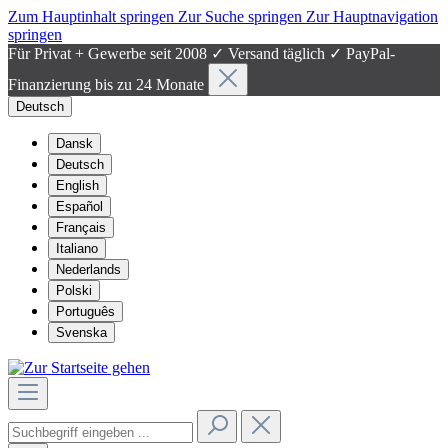
Zum Hauptinhalt springen
Zur Suche springen
Zur Hauptnavigation
springen
Für Privat + Gewerbe seit 2008 ✓ Versand täglich ✓ PayPal-
Finanzierung bis zu 24 Monate
Deutsch
Dansk
Deutsch
English
Español
Français
Italiano
Nederlands
Polski
Português
Svenska