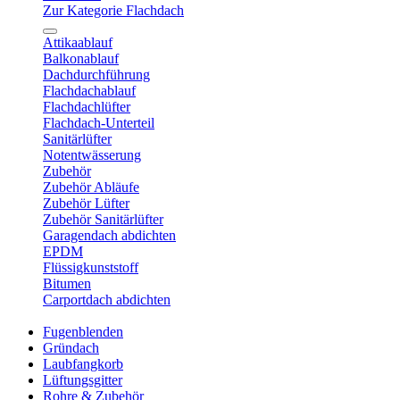
Zur Kategorie Flachdach
Attikaablauf
Balkonablauf
Dachdurchführung
Flachdachablauf
Flachdachlüfter
Flachdach-Unterteil
Sanitärlüfter
Notentwässerung
Zubehör
Zubehör Abläufe
Zubehör Lüfter
Zubehör Sanitärlüfter
Garagendach abdichten
EPDM
Flüssigkunststoff
Bitumen
Carportdach abdichten
Fugenblenden
Gründach
Laubfangkorb
Lüftungsgitter
Rohre & Zubehör