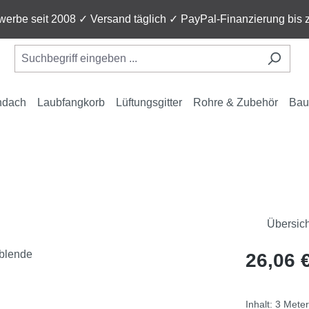
ewerbe seit 2008 ✓ Versand täglich ✓ PayPal-Finanzierung bis
ndach
Laubfangkorb
Lüftungsgitter
Rohre & Zubehör
Bau
Übersich
Regulärer Pr
26,06 
Inhalt:
3 Meter