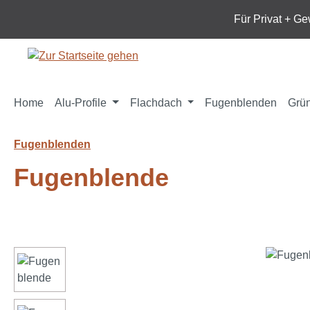
m Hauptinhalt springen
Zur Suche springen
Zur Hauptnavigation springen
Für Privat + G
Home
Alu-Profile
Flachdach
Fugenblenden
Grü
Fugenblenden
Fugenblende
Bildergalerie überspringen