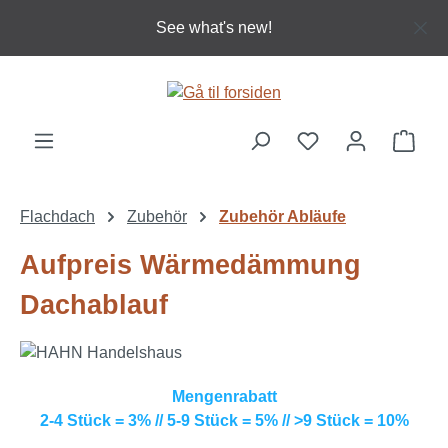
Gå til hovedindhold
See what's new!
Indk
Flachdach
Zubehör
Zubehör Abläufe
Aufpreis Wärmedämmung
Dachablauf
Mengenrabatt
2-4 Stück = 3% // 5-9 Stück = 5% // >9 Stück = 10%