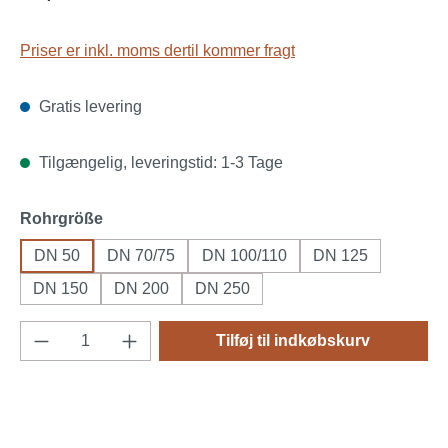
Priser er inkl. moms dertil kommer fragt
Gratis levering
Tilgængelig, leveringstid: 1-3 Tage
Vælg
Rohrgröße
DN 50
DN 70/75
DN 100/110
DN 125
DN 150
DN 200
DN 250
Produktmængde: Indtast det ønskede beløb, 
Tilføj til indkøbskurv