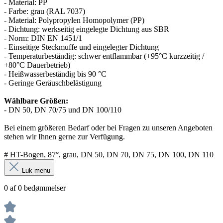
- Material: PP
- Farbe: grau (RAL 7037)
- Material: Polypropylen Homopolymer (PP)
- Dichtung: werkseitig eingelegte Dichtung aus SBR
- Norm: DIN EN 1451/1
- Einseitige Steckmuffe und eingelegter Dichtung
- Temperaturbeständig: schwer entflammbar (+95°C kurzzeitig /
+80°C Dauerbetrieb)
- Heißwasserbeständig bis 90 °C
- Geringe Geräuschbelästigung
Wählbare Größen:
- DN 50, DN 70/75 und DN 100/110
Bei einem größeren Bedarf oder bei Fragen zu unseren Angeboten
stehen wir Ihnen gerne zur Verfügung.
# HT-Bogen, 87°, grau, DN 50, DN 70, DN 75, DN 100, DN 110
Luk menu
0 af 0 bedømmelser