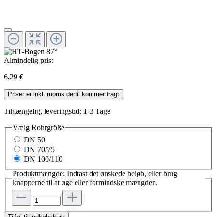
Almindelig pris:
6,29 €
Priser er inkl. moms dertil kommer fragt
Tilgængelig, leveringstid: 1-3 Tage
Vælg
Rohrgröße
DN 50
DN 70/75
DN 100/110
Produktmængde: Indtast det ønskede beløb, eller brug
knapperne til at øge eller formindske mængden.
Tilføj til indkøbskurv