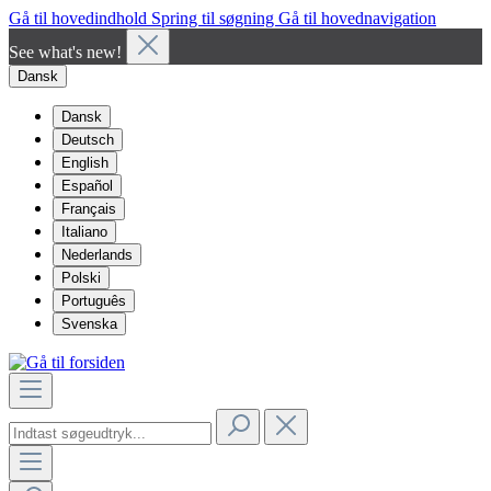
Gå til hovedindhold
Spring til søgning
Gå til hovednavigation
See what's new!
Dansk
Dansk
Deutsch
English
Español
Français
Italiano
Nederlands
Polski
Português
Svenska