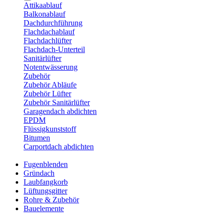
Attikaablauf
Balkonablauf
Dachdurchführung
Flachdachablauf
Flachdachlüfter
Flachdach-Unterteil
Sanitärlüfter
Notentwässerung
Zubehör
Zubehör Abläufe
Zubehör Lüfter
Zubehör Sanitärlüfter
Garagendach abdichten
EPDM
Flüssigkunststoff
Bitumen
Carportdach abdichten
Fugenblenden
Gründach
Laubfangkorb
Lüftungsgitter
Rohre & Zubehör
Bauelemente