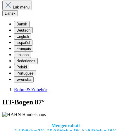
Luk menu
Dansk
Dansk
Deutsch
English
Español
Français
Italiano
Nederlands
Polski
Português
Svenska
Rohre & Zubehör
HT-Bogen 87°
Mengenrabatt
2-4 Stück = 3% // 5-9 Stück = 5% // >9 Stück = 10%