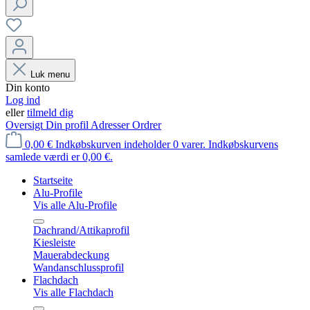
Luk menu
Din konto
Log ind
eller
tilmeld dig
Oversigt
Din profil
Adresser
Ordrer
0,00 €
Indkøbskurven indeholder 0 varer. Indkøbskurvens
samlede værdi er 0,00 €.
Startseite
Alu-Profile
Vis alle Alu-Profile
Dachrand/Attikaprofil
Kiesleiste
Mauerabdeckung
Wandanschlussprofil
Flachdach
Vis alle Flachdach