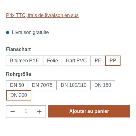
Prix TTC, frais de livraison en sus
Livraison gratuite
Sélectionnez
Flanschart
Bitumen PYE
Folie
Hart-PVC
PE
PP
Sélectionnez
Rohrgröße
DN 50
DN 70/75
DN 100/110
DN 150
DN 200
Quantité de produit : Entrez la quantité souh
Ajouter au panier