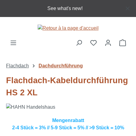
Passer au contenu principal
See what's new!
Le p
Flachdach
Dachdurchführung
Flachdach-Kabeldurchführung
HS 2 XL
Mengenrabatt
2-4 Stück = 3% // 5-9 Stück = 5% // >9 Stück = 10%