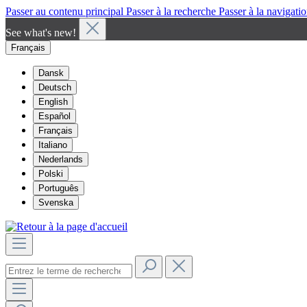
Passer au contenu principal
Passer à la recherche
Passer à la navigatio
See what's new!
Français
Dansk
Deutsch
English
Español
Français
Italiano
Nederlands
Polski
Português
Svenska