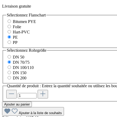
Livraison gratuite
Sélectionnez
Flanschart
Bitumen PYE
Folie
Hart-PVC
PE
PP
Sélectionnez
Rohrgröße
DN 50
DN 70/75
DN 100/110
DN 150
DN 200
Quantité de produit : Entrez la quantité souhaitée ou utilisez les b
Ajouter au panier
Ajouter à la liste de souhaits