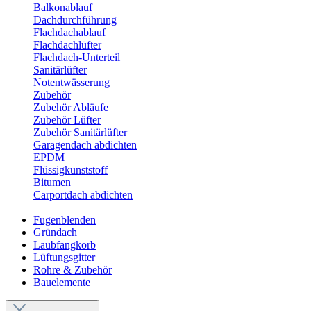
Balkonablauf
Dachdurchführung
Flachdachablauf
Flachdachlüfter
Flachdach-Unterteil
Sanitärlüfter
Notentwässerung
Zubehör
Zubehör Abläufe
Zubehör Lüfter
Zubehör Sanitärlüfter
Garagendach abdichten
EPDM
Flüssigkunststoff
Bitumen
Carportdach abdichten
Fugenblenden
Gründach
Laubfangkorb
Lüftungsgitter
Rohre & Zubehör
Bauelemente