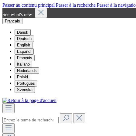
Passer au contenu principal
Passer à la recherche
Passer à la navigatio
See what's new!
Français
Dansk
Deutsch
English
Español
Français
Italiano
Nederlands
Polski
Português
Svenska