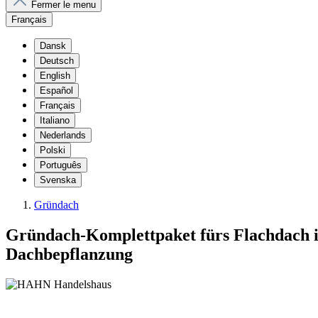
Fermer le menu
Français
Dansk
Deutsch
English
Español
Français
Italiano
Nederlands
Polski
Português
Svenska
Gründach
Gründach-Komplettpaket fürs Flachdach in
Dachbepflanzung