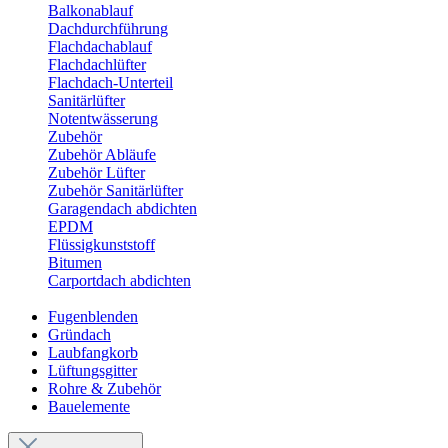
Balkonablauf
Dachdurchführung
Flachdachablauf
Flachdachlüfter
Flachdach-Unterteil
Sanitärlüfter
Notentwässerung
Zubehör
Zubehör Abläufe
Zubehör Lüfter
Zubehör Sanitärlüfter
Garagendach abdichten
EPDM
Flüssigkunststoff
Bitumen
Carportdach abdichten
Fugenblenden
Gründach
Laubfangkorb
Lüftungsgitter
Rohre & Zubehör
Bauelemente