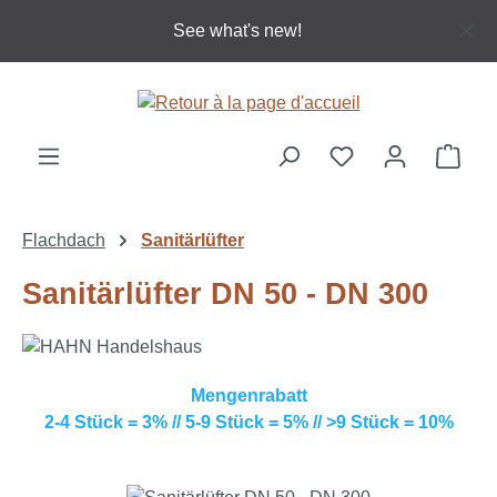
Passer au contenu principal
See what's new!
Le p
Flachdach
Sanitärlüfter
Sanitärlüfter DN 50 - DN 300
Mengenrabatt
2-4 Stück = 3% // 5-9 Stück = 5% // >9 Stück = 10%
Ignorer la galerie d'images