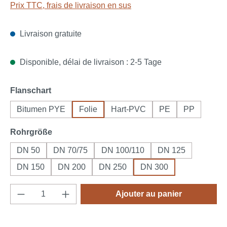
Prix TTC, frais de livraison en sus
Livraison gratuite
Disponible, délai de livraison : 2-5 Tage
Sélectionnez
Flanschart
Bitumen PYE
Folie
Hart-PVC
PE
PP
Sélectionnez
Rohrgröße
DN 50
DN 70/75
DN 100/110
DN 125
DN 150
DN 200
DN 250
DN 300
Quantité de produit : Entrez la quantité souh
Ajouter au panier