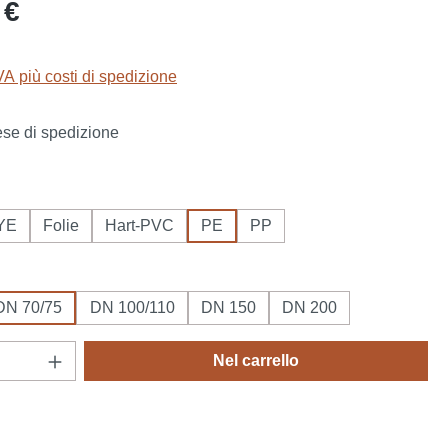
le:
 €
IVA più costi di spedizione
se di spedizione
YE
Folie
Hart-PVC
PE
PP
DN 70/75
DN 100/110
DN 150
DN 200
del prodotto: inserisci la quantità desidera
Nel carrello