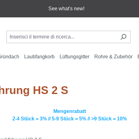
See what's new!
Gründach
Laubfangkorb
Lüftungsgitter
Rohre & Zubehör
hrung HS 2 S
Mengenrabatt
2-4 Stück = 3% // 5-9 Stück = 5% // >9 Stück = 10%