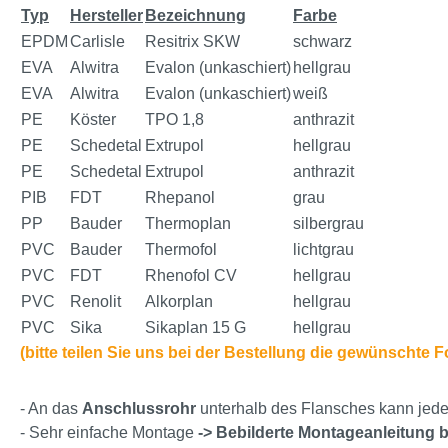
Typ
Hersteller
Bezeichnung
Farbe
EPDM
Carlisle
Resitrix SKW
schwarz
EVA
Alwitra
Evalon (unkaschiert)
hellgrau
EVA
Alwitra
Evalon (unkaschiert)
weiß
PE
Köster
TPO 1,8
anthrazit
PE
Schedetal
Extrupol
hellgrau
PE
Schedetal
Extrupol
anthrazit
PIB
FDT
Rhepanol
grau
PP
Bauder
Thermoplan
silbergrau
PVC
Bauder
Thermofol
lichtgrau
PVC
FDT
Rhenofol CV
hellgrau
PVC
Renolit
Alkorplan
hellgrau
PVC
Sika
Sikaplan 15 G
hellgrau
(bitte teilen Sie uns bei der Bestellung die gewünschte 
- An das
Anschlussrohr
unterhalb des Flansches kann jede
- Sehr einfache Montage
-> Bebilderte Montageanleitung b