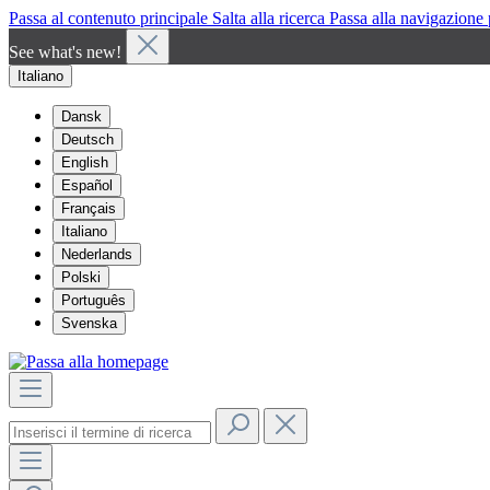
Passa al contenuto principale
Salta alla ricerca
Passa alla navigazione 
See what's new!
Italiano
Dansk
Deutsch
English
Español
Français
Italiano
Nederlands
Polski
Português
Svenska