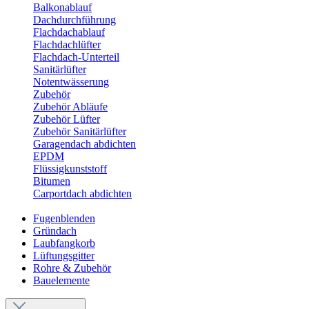
Balkonablauf
Dachdurchführung
Flachdachablauf
Flachdachlüfter
Flachdach-Unterteil
Sanitärlüfter
Notentwässerung
Zubehör
Zubehör Abläufe
Zubehör Lüfter
Zubehör Sanitärlüfter
Garagendach abdichten
EPDM
Flüssigkunststoff
Bitumen
Carportdach abdichten
Fugenblenden
Gründach
Laubfangkorb
Lüftungsgitter
Rohre & Zubehör
Bauelemente