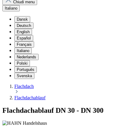
Chiudi menu
Italiano
Dansk
Deutsch
English
Español
Français
Italiano
Nederlands
Polski
Português
Svenska
Flachdach
Flachdachablauf
Flachdachablauf DN 30 - DN 300