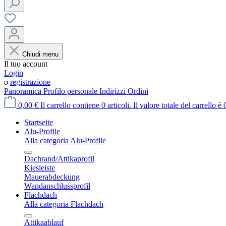
Chiudi menu
Il tuo account
Login
o
registrazione
Panoramica
Profilo personale
Indirizzi
Ordini
0,00 €
Il carrello contiene 0 articoli. Il valore totale del carrello è 
Startseite
Alu-Profile
Alla categoria Alu-Profile
Dachrand/Attikaprofil
Kiesleiste
Mauerabdeckung
Wandanschlussprofil
Flachdach
Alla categoria Flachdach
Attikaablauf