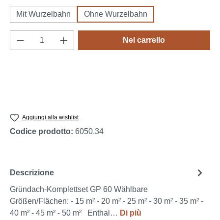
Mit Wurzelbahn
Ohne Wurzelbahn
Quantità del prodotto: inserisci la quantità d
Nel carrello
Aggiungi alla wishlist
Codice prodotto:
6050.34
Descrizione
Gründach-Komplettset GP 60 Wählbare
Größen/Flächen: - 15 m² - 20 m² - 25 m² - 30 m² - 35 m² -
40 m² - 45 m² - 50 m² Enthal…
Di più