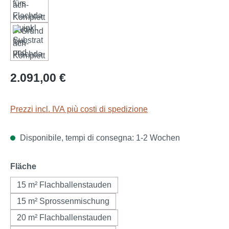
Prezzo normale:
2.091,00 €
Prezzi incl. IVA più costi di spedizione
Disponibile, tempi di consegna: 1-2 Wochen
Seleziona
Fläche
15 m² Flachballenstauden
15 m² Sprossenmischung
20 m² Flachballenstauden