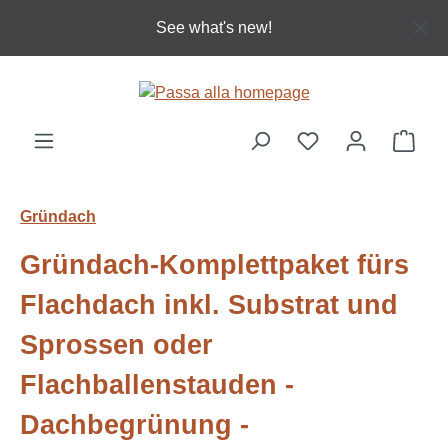
Passa al contenuto principale
See what's new!
Il ca
Gründach
Gründach-Komplettpaket fürs
Flachdach inkl. Substrat und
Sprossen oder
Flachballenstauden -
Dachbegrünung -