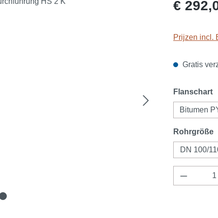
Normale prijs
€ 292,
Prijzen incl
Gratis ver
Selecteer
Flanschart
Bitumen P
Selecteer
Rohrgröße
DN 100/11
Producth