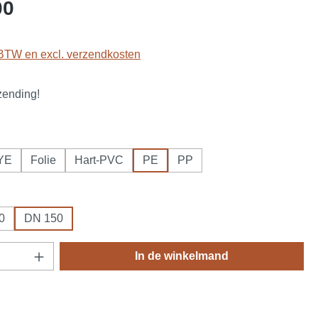
:
00
. BTW en excl. verzendkosten
zending!
YE
Folie
Hart-PVC
PE
PP
0
DN 150
oeveelheid: Voer de gewenste hoeveelheid 
In de winkelmand