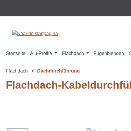
 naar de hoofdinhoud
Ga naar de zoekopdracht
Ga naar de hoofdnavigatie
Startseite
Alu-Profile
Flachdach
Fugenblenden
Flachdach
Dachdurchführung
Flachdach-Kabeldurchfü