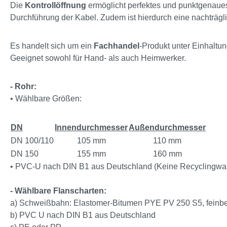
Die
Kontrollöffnung
ermöglicht perfektes und punkt­gena
Durchführung der Kabel. Zudem ist hierdurch eine nachträgl
Es handelt sich um ein
Fachhandel
-Produkt unter Einhaltun
Geeignet sowohl für Hand- als auch Heimwerker.
- Rohr:
• Wählbare Größen:
DN
Innendurchmesser
Außendurchmesser
DN 100/110
105 mm
110 mm
DN 150
155 mm
160 mm
• PVC-U nach DIN B1 aus Deutschland (Keine Recyclingwa
- Wählbare Flanscharten:
a) Schweißbahn: Elastomer-Bitumen PYE PV 250 S5, feinbestr
b) PVC U nach DIN B1 aus Deutschland