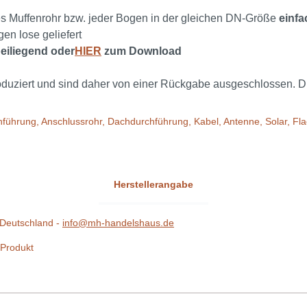
s Muffenrohr bzw. jeder Bogen in der gleichen DN-Größe
einfa
en lose geliefert
eiliegend oder
HIER
zum Download
iert und sind daher von einer Rückgabe ausgeschlossen. Die L
hführung, Anschlussrohr, Dachdurchführung, Kabel, Antenne, Solar, F
Herstellerangabe
Deutschland -
info@mh-handelshaus.de
 Produkt