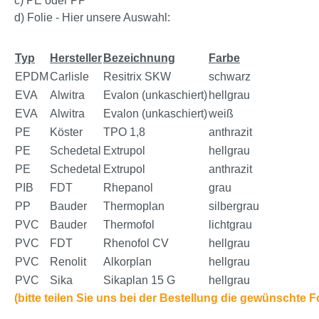
c) PE oder PP
d) Folie - Hier unsere Auswahl:
Typ
Hersteller
Bezeichnung
Farbe
EPDM
Carlisle
Resitrix SKW
schwarz
EVA
Alwitra
Evalon (unkaschiert)
hellgrau
EVA
Alwitra
Evalon (unkaschiert)
weiß
PE
Köster
TPO 1,8
anthrazit
PE
Schedetal
Extrupol
hellgrau
PE
Schedetal
Extrupol
anthrazit
PIB
FDT
Rhepanol
grau
PP
Bauder
Thermoplan
silbergrau
PVC
Bauder
Thermofol
lichtgrau
PVC
FDT
Rhenofol CV
hellgrau
PVC
Renolit
Alkorplan
hellgrau
PVC
Sika
Sikaplan 15 G
hellgrau
(bitte teilen Sie uns bei der Bestellung die gewünschte 