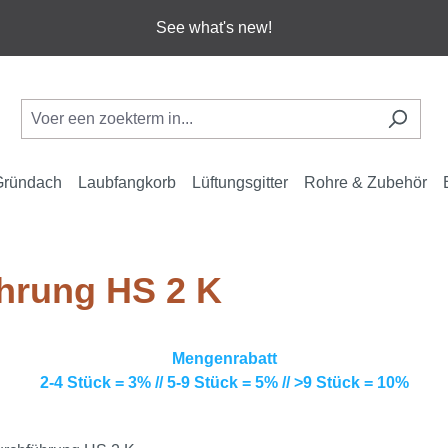
See what's new!
Gründach
Laubfangkorb
Lüftungsgitter
Rohre & Zubehör
hrung HS 2 K
Mengenrabatt
2-4 Stück = 3% // 5-9 Stück = 5% // >9 Stück = 10%