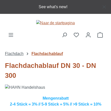
Ga naar de hoofdinhoud
See what's new!
Wink
Flachdach
Flachdachablauf
Flachdachablauf DN 30 - DN
300
Mengenrabatt
2-4 Stück = 3% // 5-9 Stück = 5% // >9 Stück = 10%