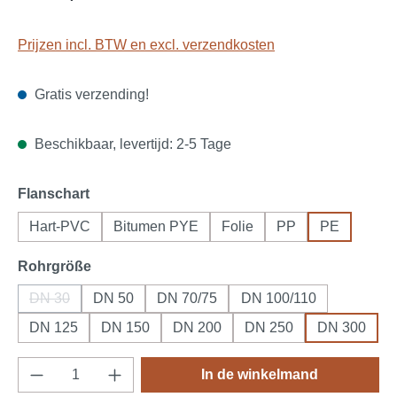
Prijzen incl. BTW en excl. verzendkosten
Gratis verzending!
Beschikbaar, levertijd: 2-5 Tage
Selecteer
Flanschart
Hart-PVC
Bitumen PYE
Folie
PP
PE
Selecteer
Rohrgröße
DN 30
DN 50
DN 70/75
DN 100/110
(Deze optie is momenteel niet beschikbaar.)
DN 125
DN 150
DN 200
DN 250
DN 300
Producthoeveelheid: Voer de gewenste hoeve
In de winkelmand