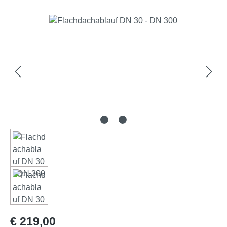
Afbeeldingengalerij overslaan
Normale prijs:
€ 219,00