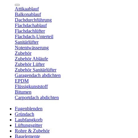
Attikaablauf
Balkonablauf
Dachdurchführung
Flachdachablauf
Flachdachlüfter
Flachdach-Unterteil
Sanitärlüfter
Notentwässerung
Zubehör
Zubehör Abläufe
Zubehör Lüfter
Zubehör Sanitärlüfter
Garagendach abdichten
EPDM
Flüssigkunststoff
Bitumen
Carportdach abdichten
Fugenblenden
Gründach
Laubfangkorb
Lüftungsgitter
Rohre & Zubehör
Bauelemente