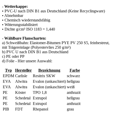
- Wetterkappe:
• PVC-U nach DIN B1 aus Deutschland (Keine Recyclingware)
• Abnehmbar
• Chemisch wiederstandsfähig
• Witterungsstabilisiert
• Dichte g/cm³ ISO 1183 = 1,440
- Wählbare Flanscharten:
a) Schweißbahn: Elastomer-Bitumen PYE PV 250 S5, feinbestreut,
mit Trägereinlage (Polyestervlies 250 g/m²)
b) PVC U nach DIN B1 aus Deutschland
c) PE oder PP
d) Folie - Hier unsere Auswahl:
Typ
Hersteller
Bezeichnung
Farbe
EPDM
Carlisle
Resitrix SKW
schwarz
EVA
Alwitra
Evalon (unkaschiert)
hellgrau
EVA
Alwitra
Evalon (unkaschiert)
weiß
PE
Köster
TPO 1,8
anthrazit
PE
Schedetal
Extrupol
hellgrau
PE
Schedetal
Extrupol
anthrazit
PIB
FDT
Rhepanol
grau