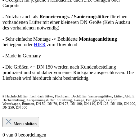
Carports
- Nutzbar auch als
Renovierungs- / Sanierungslüfter
für einen
vorhandenen Lüfter mit einer kleineren DN-Größe (Kein Ausbau
des vorhandenen notwendig)
- Sehr einfache Montage -> Bebilderte
Montageanleitung
beiliegend oder
HIER
zum Download
- Made in Germany
- Die Größen >= DN 150 werden nach Kundenbestellung
produziert und sind daher von einer Rückgabe ausgeschlossen. Die
Lieferzeit wird hierdurch nicht beeinträchtig
# Flachdachlüfter, flach dach lüfter, Flachdach, Dachlüfter, Sanierungslüfter, Lüfter, Abluft,
Dachentlüftung, Entspannungslüfter, Entlüftung, Garage, Fertiggarage, Carport,
Wetterkappe, Bitumen, DN 50, DN 70, DN 75, DN 100, DN 110, DN 125, DN 150, DN 200,
DN 250, DN 300
Menu sluiten
0 van 0 beoordelingen