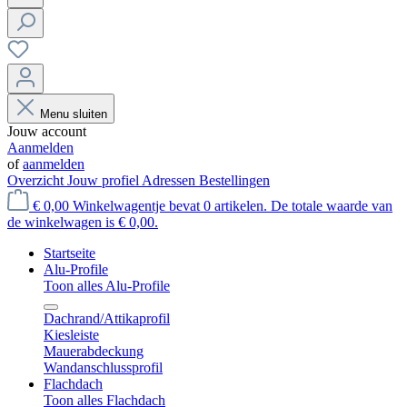
Menu sluiten
Jouw account
Aanmelden
of
aanmelden
Overzicht
Jouw profiel
Adressen
Bestellingen
€ 0,00
Winkelwagentje bevat 0 artikelen. De totale waarde van
de winkelwagen is € 0,00.
Startseite
Alu-Profile
Toon alles Alu-Profile
Dachrand/Attikaprofil
Kiesleiste
Mauerabdeckung
Wandanschlussprofil
Flachdach
Toon alles Flachdach