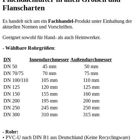
Flanscharten
Es handelt sich um ein
Fachhandel
-Produkt unter Einhaltung der
aktuellen Normen und Vorschriften.
Geeignet sowohl für Hand- als auch Heimwerker.
- Wählbare Rohrgrößen
:
DN
Innendurchmesser
Außendurchmesser
DN 50
45 mm
50 mm
DN 70/75
70 mm
75 mm
DN 100/110
105 mm
110 mm
DN 125
120 mm
125 mm
DN 150
155 mm
160 mm
DN 200
195 mm
200 mm
DN 250
245 mm
250 mm
DN 300
310 mm
315 mm
- Rohr:
• PVC-U nach DIN B1 aus Deutschland (Keine Recyclingware)