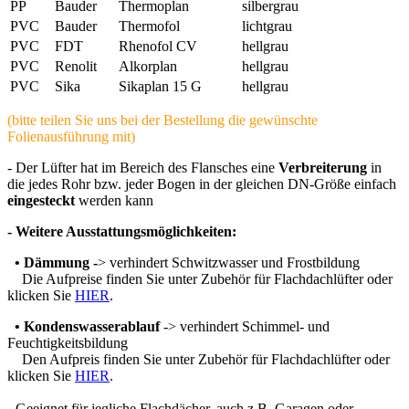
PP
Bauder
Thermoplan
silbergrau
PVC
Bauder
Thermofol
lichtgrau
PVC
FDT
Rhenofol CV
hellgrau
PVC
Renolit
Alkorplan
hellgrau
PVC
Sika
Sikaplan 15 G
hellgrau
(bitte teilen Sie uns bei der Bestellung die gewünschte
Folienausführung mit)
- Der Lüfter hat im Bereich des Flansches eine
Verbreiterung
in
die jedes Rohr bzw. jeder Bogen in der gleichen DN-Größe einfach
eingesteckt
werden kann
- Weitere Ausstattungsmöglichkeiten:
•
Dämmung
-
> verhindert Schwitzwasser und Frostbildung
Die Aufpreise finden Sie unter Zubehör für Flachdachlüfter oder
klicken Sie
HIER
.
•
Kondenswasserablauf
-> verhindert Schimmel- und
Feuchtigkeitsbildung
Den Aufpreis finden Sie unter Zubehör für Flachdachlüfter oder
klicken Sie
HIER
.
- Geeignet für jegliche Flachdächer, auch z.B. Garagen oder