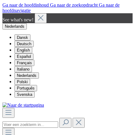
Ga naar de hoofdinhoud
Ga naar de zoekopdracht
Ga naar de
hoofdnavigatie
See what's new!
Nederlands
Dansk
Deutsch
English
Español
Français
Italiano
Nederlands
Polski
Português
Svenska