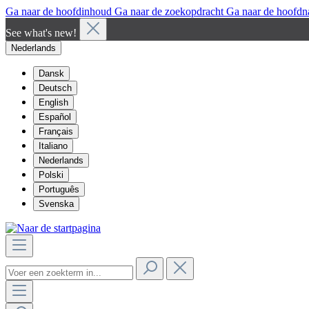
Ga naar de hoofdinhoud
Ga naar de zoekopdracht
Ga naar de hoofdn
See what's new!
Nederlands
Dansk
Deutsch
English
Español
Français
Italiano
Nederlands
Polski
Português
Svenska