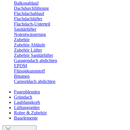
Balkonablauf
Dachdurchführung
Flachdachablauf
Flachdachlüfter
Flachdach-Unterteil
Sanitärlüfter
Notentwässerung
Zubehör
Zubehör Abläufe
Zubehör Lüfter
Zubehör Sanitärlüfter
Garagendach abdichten
EPDM
Flüssigkunststoff
Bitumen
Carportdach abdichten
Fugenblenden
Gründach
Laubfangkorb
Lüftungsgitter
Rohre & Zubehör
Bauelemente