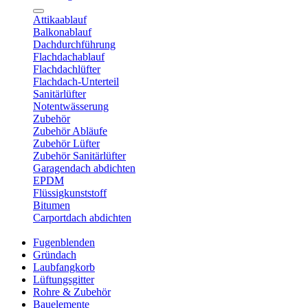
Attikaablauf
Balkonablauf
Dachdurchführung
Flachdachablauf
Flachdachlüfter
Flachdach-Unterteil
Sanitärlüfter
Notentwässerung
Zubehör
Zubehör Abläufe
Zubehör Lüfter
Zubehör Sanitärlüfter
Garagendach abdichten
EPDM
Flüssigkunststoff
Bitumen
Carportdach abdichten
Fugenblenden
Gründach
Laubfangkorb
Lüftungsgitter
Rohre & Zubehör
Bauelemente