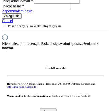
Twój adres e-mail
*
Twoje hasło
*
Zapomniałem hasła.
Zaloguj się
Cancel
Pokaż oceny tylko w aktualnym języku.
Nie znaleziono recenzji. Podziel się swoimi spostrzeżeniami z
innymi.
Herstellerangabe
Hersteller:
HAHN Handelshaus - Hasenpatt 20, 48249 Dülmen, Deutschland -
info@mh-handelshaus.de
Warn- und Sicherheitsinformationen:
Nicht zutreffend für das Produkt