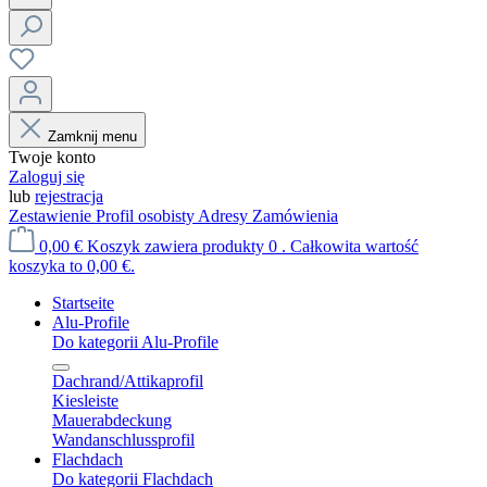
Zamknij menu
Twoje konto
Zaloguj się
lub
rejestracja
Zestawienie
Profil osobisty
Adresy
Zamówienia
0,00 €
Koszyk zawiera produkty 0 . Całkowita wartość
koszyka to 0,00 €.
Startseite
Alu-Profile
Do kategorii Alu-Profile
Dachrand/Attikaprofil
Kiesleiste
Mauerabdeckung
Wandanschlussprofil
Flachdach
Do kategorii Flachdach