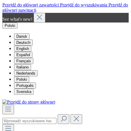
Przejdź do głównej zawartości
Przejdź do wyszukiwania
Przejdź do
głównej nawigacji
See what's new!
Polski
Dansk
Deutsch
English
Español
Français
Italiano
Nederlands
Polski
Português
Svenska