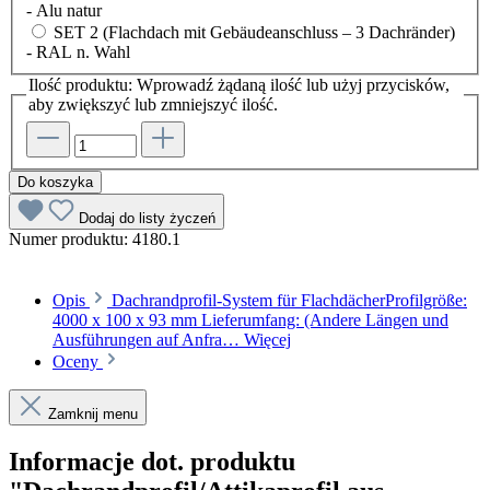
- Alu natur
SET 2 (Flachdach mit Gebäudeanschluss – 3 Dachränder)
- RAL n. Wahl
Ilość produktu: Wprowadź żądaną ilość lub użyj przycisków,
aby zwiększyć lub zmniejszyć ilość.
Do koszyka
Dodaj do listy życzeń
Numer produktu:
4180.1
Opis
Dachrandprofil-System für FlachdächerProfilgröße:
4000 x 100 x 93 mm Lieferumfang: (Andere Längen und
Ausführungen auf Anfra…
Więcej
Oceny
Zamknij menu
Informacje dot. produktu