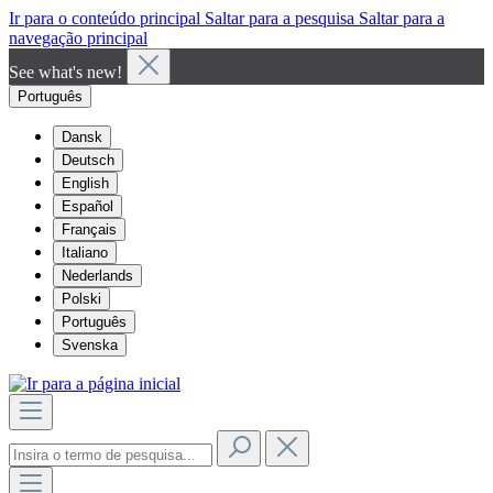
Ir para o conteúdo principal
Saltar para a pesquisa
Saltar para a
navegação principal
See what's new!
Português
Dansk
Deutsch
English
Español
Français
Italiano
Nederlands
Polski
Português
Svenska