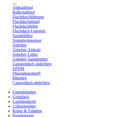
Attikaablauf
Balkonablauf
Dachdurchführung
Flachdachablauf
Flachdachlüfter
Flachdach-Unterteil
Sanitärlüfter
Notentwässerung
Zubehör
Zubehör Abläufe
Zubehör Lüfter
Zubehör Sanitärlüfter
Garagendach abdichten
EPDM
Flüssigkunststoff
Bitumen
Carportdach abdichten
Fugenblenden
Gründach
Laubfangkorb
Lüftungsgitter
Rohre & Zubehör
Bauelemente