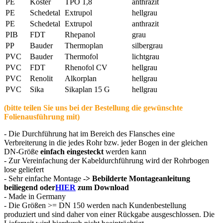
PE
Köster
TPO 1,8
anthrazit
PE
Schedetal
Extrupol
hellgrau
PE
Schedetal
Extrupol
anthrazit
PIB
FDT
Rhepanol
grau
PP
Bauder
Thermoplan
silbergrau
PVC
Bauder
Thermofol
lichtgrau
PVC
FDT
Rhenofol CV
hellgrau
PVC
Renolit
Alkorplan
hellgrau
PVC
Sika
Sikaplan 15 G
hellgrau
(bitte teilen Sie uns bei der Bestellung die gewünschte
Folienausführung mit)
- Die Durchführung hat im Bereich des Flansches eine
Verbreiterung in die jedes Rohr bzw. jeder Bogen in der gleichen
DN-Größe
einfach eingesteckt
werden kann
- Zur Vereinfachung der Kabeldurchführung wird der Rohrbogen
lose geliefert
- Sehr einfache Montage
-> Bebilderte Montageanleitung
beiliegend oder
HIER
zum Download
- Made in Germany
- Die Größen >= DN 150 werden nach Kundenbestellung
produziert und sind daher von einer Rückgabe ausgeschlossen. Die