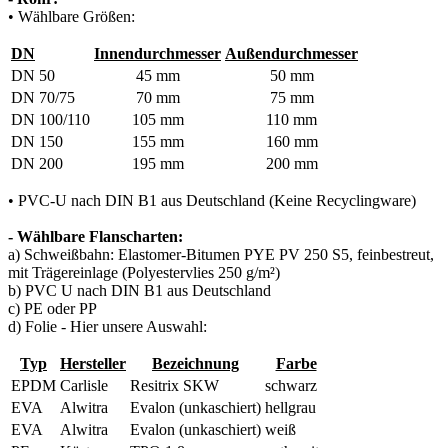
• Wählbare Größen:
DN
Innendurchmesser
Außendurchmesser
DN 50
45 mm
50 mm
DN 70/75
70 mm
75 mm
DN 100/110
105 mm
110 mm
DN 150
155 mm
160 mm
DN 200
195 mm
200 mm
• PVC-U nach DIN B1 aus Deutschland (Keine Recyclingware)
- Wählbare Flanscharten:
a) Schweißbahn: Elastomer-Bitumen PYE PV 250 S5, feinbestreut,
mit Trägereinlage (Polyestervlies 250 g/m²)
b) PVC U nach DIN B1 aus Deutschland
c) PE oder PP
d) Folie - Hier unsere Auswahl:
Typ
Hersteller
Bezeichnung
Farbe
EPDM
Carlisle
Resitrix SKW
schwarz
EVA
Alwitra
Evalon (unkaschiert)
hellgrau
EVA
Alwitra
Evalon (unkaschiert)
weiß