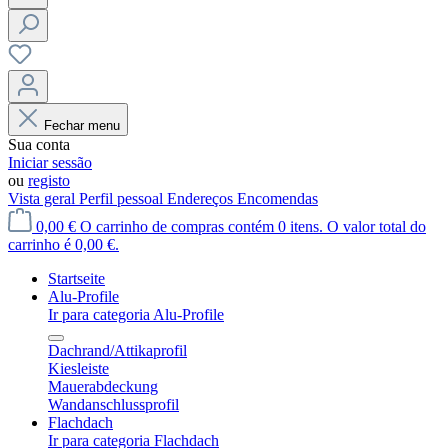
Fechar menu
Sua conta
Iniciar sessão
ou
registo
Vista geral
Perfil pessoal
Endereços
Encomendas
0,00 €
O carrinho de compras contém 0 itens. O valor total do
carrinho é 0,00 €.
Startseite
Alu-Profile
Ir para categoria Alu-Profile
Dachrand/Attikaprofil
Kiesleiste
Mauerabdeckung
Wandanschlussprofil
Flachdach
Ir para categoria Flachdach