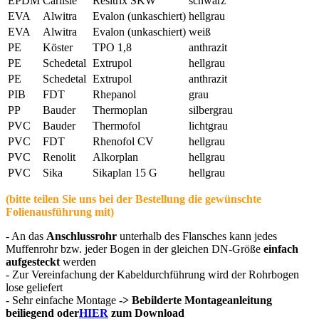
EPDM
Carlisle
Resitrix SKW
schwarz
EVA
Alwitra
Evalon (unkaschiert)
hellgrau
EVA
Alwitra
Evalon (unkaschiert)
weiß
PE
Köster
TPO 1,8
anthrazit
PE
Schedetal
Extrupol
hellgrau
PE
Schedetal
Extrupol
anthrazit
PIB
FDT
Rhepanol
grau
PP
Bauder
Thermoplan
silbergrau
PVC
Bauder
Thermofol
lichtgrau
PVC
FDT
Rhenofol CV
hellgrau
PVC
Renolit
Alkorplan
hellgrau
PVC
Sika
Sikaplan 15 G
hellgrau
(bitte teilen Sie uns bei der Bestellung die gewünschte
Folienausführung mit)
- An das
Anschlussrohr
unterhalb des Flansches kann jedes
Muffenrohr bzw. jeder Bogen in der gleichen DN-Größe
einfach
aufgesteckt
werden
- Zur Vereinfachung der Kabeldurchführung wird der Rohrbogen
lose geliefert
- Sehr einfache Montage
-> Bebilderte Montageanleitung
beiliegend oder
HIER
zum Download