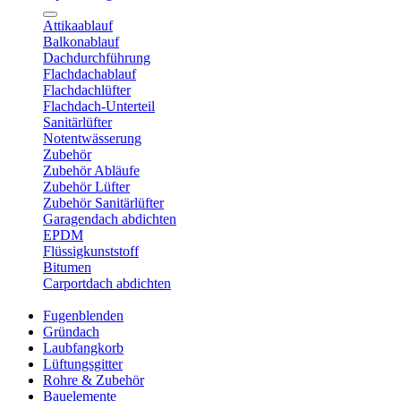
Attikaablauf
Balkonablauf
Dachdurchführung
Flachdachablauf
Flachdachlüfter
Flachdach-Unterteil
Sanitärlüfter
Notentwässerung
Zubehör
Zubehör Abläufe
Zubehör Lüfter
Zubehör Sanitärlüfter
Garagendach abdichten
EPDM
Flüssigkunststoff
Bitumen
Carportdach abdichten
Fugenblenden
Gründach
Laubfangkorb
Lüftungsgitter
Rohre & Zubehör
Bauelemente