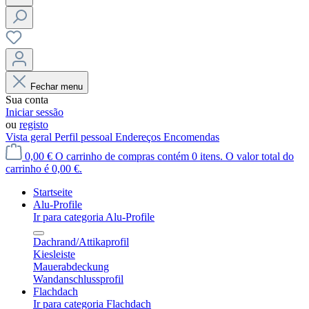
Fechar menu
Sua conta
Iniciar sessão
ou
registo
Vista geral
Perfil pessoal
Endereços
Encomendas
0,00 €
O carrinho de compras contém 0 itens. O valor total do
carrinho é 0,00 €.
Startseite
Alu-Profile
Ir para categoria Alu-Profile
Dachrand/Attikaprofil
Kiesleiste
Mauerabdeckung
Wandanschlussprofil
Flachdach
Ir para categoria Flachdach