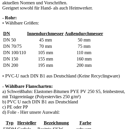
aktuellen Normen und Vorschriften.
Geeignet sowohl für Hand- als auch Heimwerker.
- Rohr:
• Wählbare Größen:
DN
Innendurchmesser
Außendurchmesser
DN 50
45 mm
50 mm
DN 70/75
70 mm
75 mm
DN 100/110
105 mm
110 mm
DN 150
155 mm
160 mm
DN 200
195 mm
200 mm
• PVC-U nach DIN B1 aus Deutschland (Keine Recyclingware)
- Wählbare Flanscharten:
a) Schweißbahn: Elastomer-Bitumen PYE PV 250 S5, feinbestreut,
mit Trägereinlage (Polyestervlies 250 g/m²)
b) PVC U nach DIN B1 aus Deutschland
c) PE oder PP
d) Folie - Hier unsere Auswahl:
Typ
Hersteller
Bezeichnung
Farbe