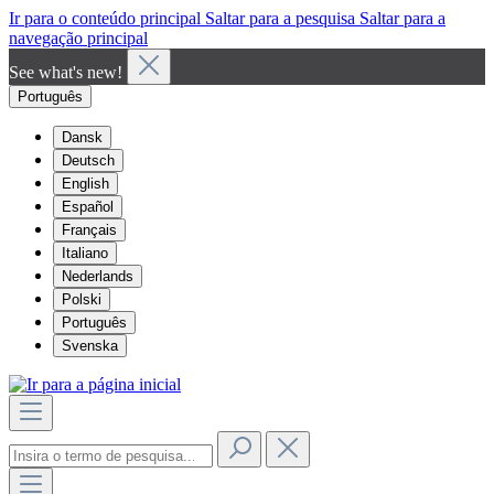
Ir para o conteúdo principal
Saltar para a pesquisa
Saltar para a
navegação principal
See what's new!
Português
Dansk
Deutsch
English
Español
Français
Italiano
Nederlands
Polski
Português
Svenska