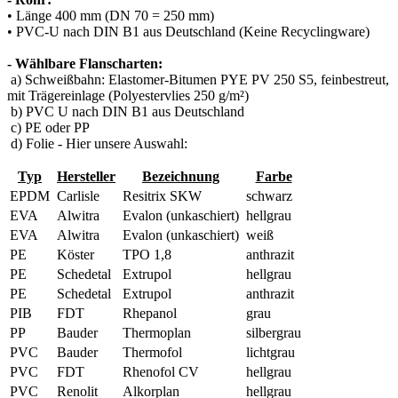
• Länge 400 mm (DN 70 = 250 mm)
• PVC-U nach DIN B1 aus Deutschland (Keine Recyclingware)
- Wählbare Flanscharten:
a) Schweißbahn: Elastomer-Bitumen PYE PV 250 S5, feinbestreut,
mit Trägereinlage (Polyestervlies 250 g/m²)
b) PVC U nach DIN B1 aus Deutschland
c) PE oder PP
d) Folie - Hier unsere Auswahl:
Typ
Hersteller
Bezeichnung
Farbe
EPDM
Carlisle
Resitrix SKW
schwarz
EVA
Alwitra
Evalon (unkaschiert)
hellgrau
EVA
Alwitra
Evalon (unkaschiert)
weiß
PE
Köster
TPO 1,8
anthrazit
PE
Schedetal
Extrupol
hellgrau
PE
Schedetal
Extrupol
anthrazit
PIB
FDT
Rhepanol
grau
PP
Bauder
Thermoplan
silbergrau
PVC
Bauder
Thermofol
lichtgrau
PVC
FDT
Rhenofol CV
hellgrau
PVC
Renolit
Alkorplan
hellgrau