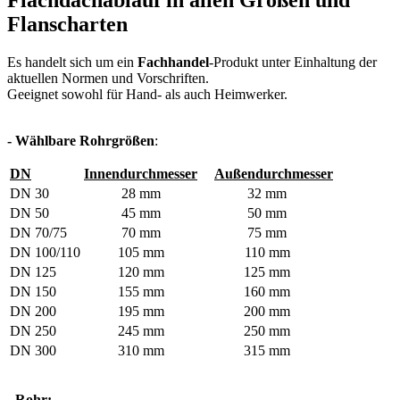
Flachdachablauf in allen Größen und
Flanscharten
Es handelt sich um ein
Fachhandel
-Produkt unter Einhaltung der
aktuellen Normen und Vorschriften.
Geeignet sowohl für Hand- als auch Heimwerker.
- Wählbare Rohrgrößen
:
DN
Innendurchmesser
Außendurchmesser
DN 30
28 mm
32 mm
DN 50
45 mm
50 mm
DN 70/75
70 mm
75 mm
DN 100/110
105 mm
110 mm
DN 125
120 mm
125 mm
DN 150
155 mm
160 mm
DN 200
195 mm
200 mm
DN 250
245 mm
250 mm
DN 300
310 mm
315 mm
- Rohr: