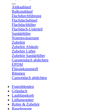
Attikaablauf
Balkonablauf
Dachdurchführung
Flachdachablauf
Flachdachlüfter
Flachdach-Unterteil
Sanitärlüfter
Notentwässerung
Zubehör
Zubehör Abläufe
Zubehör Lüfter
Zubehör Sanitärlüfter
Garagendach abdichten
EPDM
Flüssigkunststoff
Bitumen
Carportdach abdichten
Fugenblenden
Gründach
Laubfangkorb
Lüftungsgitter
Rohre & Zubehör
Bauelemente