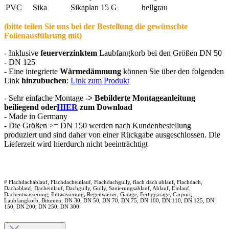
PVC
Sika
Sikaplan 15 G
hellgrau
(bitte teilen Sie uns bei der Bestellung die gewünschte
Folienausführung mit)
- Inklusive
feuerverzinktem
Laubfangkorb bei den Größen DN 50
- DN 125
- Eine integrierte
Wärmedämmung
können Sie über den folgenden
Link
hinzubuchen
:
Link zum Produkt
- Sehr einfache Montage
-> Bebilderte Montageanleitung
beiliegend oder
HIER
zum Download
- Made in Germany
- Die Größen >= DN 150 werden nach Kundenbestellung
produziert und sind daher von einer Rückgabe ausgeschlossen. Die
Lieferzeit wird hierdurch nicht beeinträchtigt
# Flachdachablauf, Flachdacheinlauf, Flachdachgully, flach dach ablauf, Flachdach,
Dachablauf, Dacheinlauf, Dachgully, Gully, Sanierungsablauf, Ablauf, Einlauf,
Dachentwässerung, Entwässerung, Regenwasser, Garage, Fertiggarage, Carport,
Laubfangkorb, Bitumen, DN 30, DN 50, DN 70, DN 75, DN 100, DN 110, DN 125, DN
150, DN 200, DN 250, DN 300