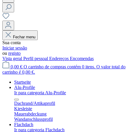
Fechar menu
Sua conta
Iniciar sessão
ou
registo
Vista geral
Perfil pessoal
Endereços
Encomendas
0,00 €
O carrinho de compras contém 0 itens. O valor total do
carrinho é 0,00 €.
Startseite
Alu-Profile
Ir para categoria Alu-Profile
Dachrand/Attikaprofil
Kiesleiste
Mauerabdeckung
Wandanschlussprofil
Flachdach
Ir para categoria Flachdach