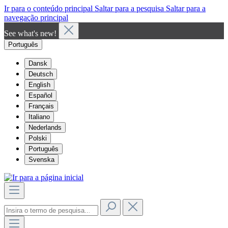
Ir para o conteúdo principal
Saltar para a pesquisa
Saltar para a
navegação principal
See what's new!
Português
Dansk
Deutsch
English
Español
Français
Italiano
Nederlands
Polski
Português
Svenska