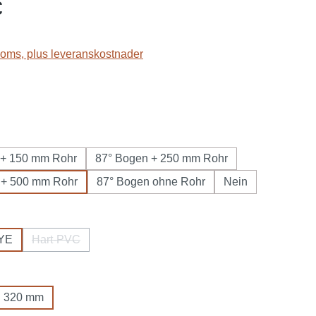
s:
€
 moms, plus leveranskostnader
 + 150 mm Rohr
87° Bogen + 250 mm Rohr
 + 500 mm Rohr
87° Bogen ohne Rohr
Nein
PYE
Hart-PVC
(Det här alternativet är för närvarande inte tillgängligt.)
320 mm
 alternativet är för närvarande inte tillgängligt.)