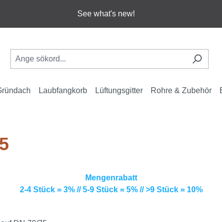
See what's new!
Gründach
Laubfangkorb
Lüftungsgitter
Rohre & Zubehör
5
Mengenrabatt
2-4 Stück = 3% // 5-9 Stück = 5% // >9 Stück = 10%