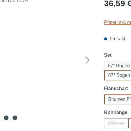
Ordinarie pri
36,59 
Priser inkl.
Fri frakt
Välj
Set
87° Bogen
87° Bogen
Välj
Flanschart
Bitumen 
Välj
Rohrlänge
250 mm
(Det här