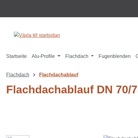
pa till huvudinnehåll
Hoppa till sökning
Hoppa till huvudnavigering
Startseite
Alu-Profile
Flachdach
Fugenblenden
Flachdach
Flachdachablauf
Flachdachablauf DN 70/7