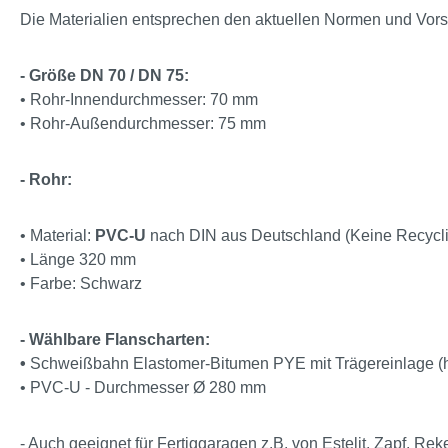
Die Materialien entsprechen den aktuellen Normen und Vors
- Größe DN 70 / DN 75:
• Rohr-Innendurchmesser: 70 mm
• Rohr-Außendurchmesser: 75 mm
- Rohr:
• Material:
PVC-U
nach DIN aus Deutschland (Keine Recycl
• Länge 320 mm
• Farbe: Schwarz
- Wählbare Flanscharten:
•
Schweißbahn Elastomer-Bitumen PYE mit Trägereinlage (
• PVC-U - Durchmesser Ø 280 mm
- Auch geeignet für Fertiggaragen z.B. von Estelit, Zapf, Rek