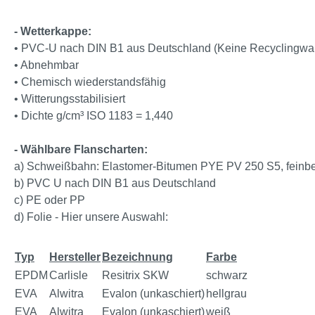
- Wetterkappe:
• PVC-U nach DIN B1 aus Deutschland (Keine Recyclingwa
• Abnehmbar
• Chemisch wiederstandsfähig
• Witterungsstabilisiert
• Dichte g/cm³ ISO 1183 = 1,440
- Wählbare Flanscharten:
a) Schweißbahn: Elastomer-Bitumen PYE PV 250 S5, feinbestr
b) PVC U nach DIN B1 aus Deutschland
c) PE oder PP
d) Folie - Hier unsere Auswahl:
Typ
Hersteller
Bezeichnung
Farbe
EPDM
Carlisle
Resitrix SKW
schwarz
EVA
Alwitra
Evalon (unkaschiert)
hellgrau
EVA
Alwitra
Evalon (unkaschiert)
weiß