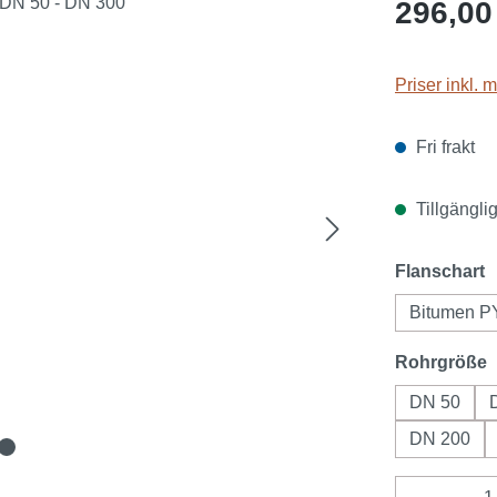
Ordinarie pri
296,00
Priser inkl.
Fri frakt
Tillgänglig
Välj
Flanschart
Bitumen P
Välj
Rohrgröße
DN 50
DN 200
Produktk