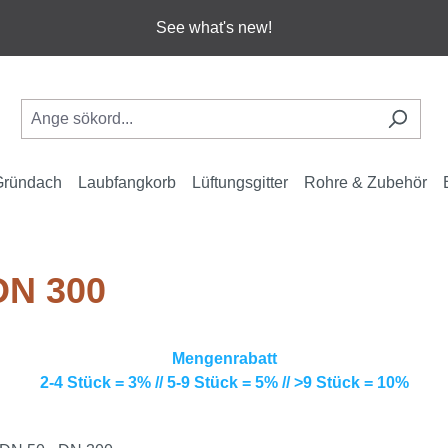
See what's new!
Gründach
Laubfangkorb
Lüftungsgitter
Rohre & Zubehör
DN 300
Mengenrabatt
2-4 Stück = 3% // 5-9 Stück = 5% // >9 Stück = 10%