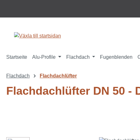
pa till huvudinnehåll
Hoppa till sökning
Hoppa till huvudnavigering
Startseite
Alu-Profile
Flachdach
Fugenblenden
Flachdach
Flachdachlüfter
Flachdachlüfter DN 50 - 