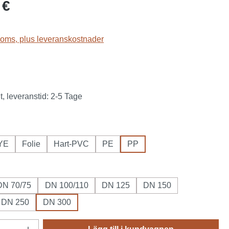
s:
 €
 moms, plus leveranskostnader
t, leveranstid: 2-5 Tage
YE
Folie
Hart-PVC
PE
PP
DN 70/75
DN 100/110
DN 125
DN 150
DN 250
DN 300
vantitet: Ange önskat belopp eller använd k