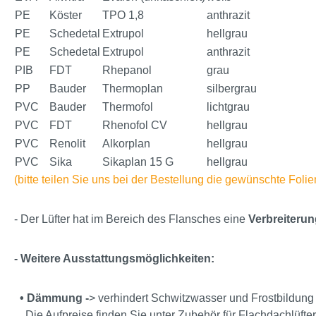
PE
Köster
TPO 1,8
anthrazit
PE
Schedetal
Extrupol
hellgrau
PE
Schedetal
Extrupol
anthrazit
PIB
FDT
Rhepanol
grau
PP
Bauder
Thermoplan
silbergrau
PVC
Bauder
Thermofol
lichtgrau
PVC
FDT
Rhenofol CV
hellgrau
PVC
Renolit
Alkorplan
hellgrau
PVC
Sika
Sikaplan 15 G
hellgrau
(bitte teilen Sie uns bei der Bestellung die gewünschte Foli
- Der Lüfter hat im Bereich des Flansches eine
Verbreiterun
- Weitere Ausstattungsmöglichkeiten:
•
Dämmung
-
> verhindert Schwitzwasser und Frostbildung
Die Aufpreise finden Sie unter Zubehör für Flachdachlüfter