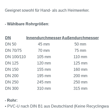
Geeignet sowohl für Hand- als auch Heimwerker.
- Wählbare Rohrgrößen
:
DN
Innendurchmesser
Außendurchmesser
DN 50
45 mm
50 mm
DN 70/75
70 mm
75 mm
DN 100/110
105 mm
110 mm
DN 125
120 mm
125 mm
DN 150
155 mm
160 mm
DN 200
195 mm
200 mm
DN 250
245 mm
250 mm
DN 300
310 mm
315 mm
- Rohr:
• PVC-U nach DIN B1 aus Deutschland (Keine Recyclingwa