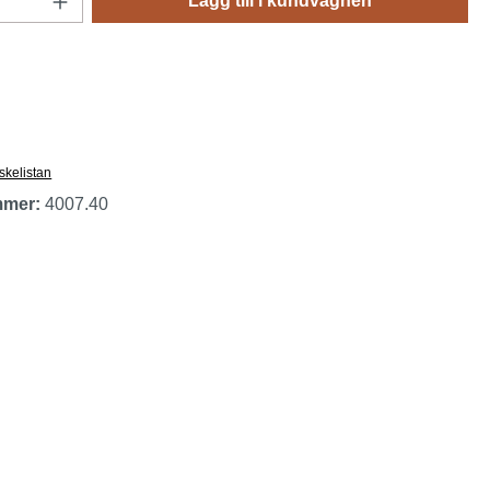
Lägg till i kundvagnen
nskelistan
mmer:
4007.40