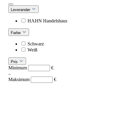
Leverandør
HAHN Handelshaus
Farbe
Schwarz
Weiß
Pris
Minimum
€
–
Maksimum
€