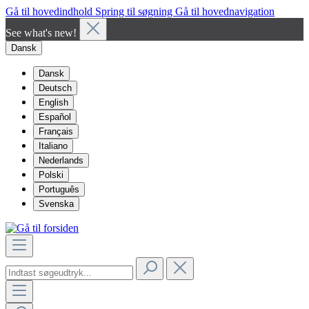
Gå til hovedindhold
Spring til søgning
Gå til hovednavigation
See what's new!
Dansk
Dansk
Deutsch
English
Español
Français
Italiano
Nederlands
Polski
Português
Svenska