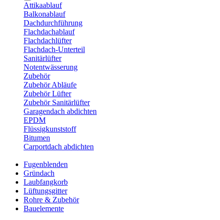
Attikaablauf
Balkonablauf
Dachdurchführung
Flachdachablauf
Flachdachlüfter
Flachdach-Unterteil
Sanitärlüfter
Notentwässerung
Zubehör
Zubehör Abläufe
Zubehör Lüfter
Zubehör Sanitärlüfter
Garagendach abdichten
EPDM
Flüssigkunststoff
Bitumen
Carportdach abdichten
Fugenblenden
Gründach
Laubfangkorb
Lüftungsgitter
Rohre & Zubehör
Bauelemente