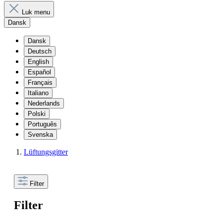
Luk menu
Dansk
Dansk
Deutsch
English
Español
Français
Italiano
Nederlands
Polski
Português
Svenska
Lüftungsgitter
Filter
Filter