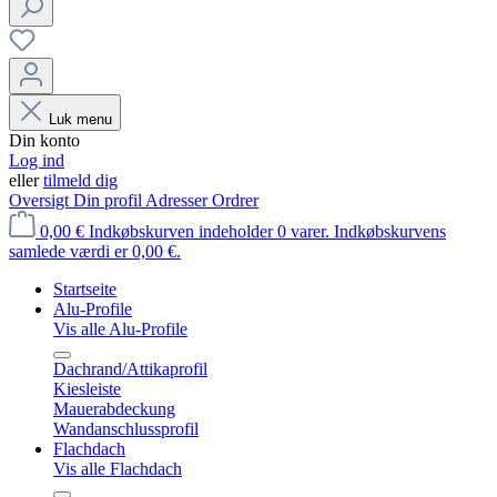
Luk menu
Din konto
Log ind
eller
tilmeld dig
Oversigt
Din profil
Adresser
Ordrer
0,00 €
Indkøbskurven indeholder 0 varer. Indkøbskurvens
samlede værdi er 0,00 €.
Startseite
Alu-Profile
Vis alle Alu-Profile
Dachrand/Attikaprofil
Kiesleiste
Mauerabdeckung
Wandanschlussprofil
Flachdach
Vis alle Flachdach