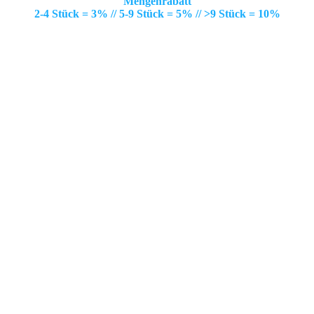
Mengenrabatt
2-4 Stück = 3% // 5-9 Stück = 5% // >9 Stück = 10%