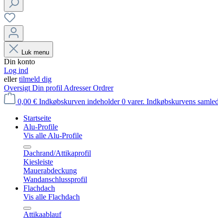
Luk menu
Din konto
Log ind
eller
tilmeld dig
Oversigt
Din profil
Adresser
Ordrer
0,00 €
Indkøbskurven indeholder 0 varer. Indkøbskurvens samled
Startseite
Alu-Profile
Vis alle Alu-Profile
Dachrand/Attikaprofil
Kiesleiste
Mauerabdeckung
Wandanschlussprofil
Flachdach
Vis alle Flachdach
Attikaablauf