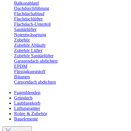
Balkonablauf
Dachdurchführung
Flachdachablauf
Flachdachlüfter
Flachdach-Unterteil
Sanitärlüfter
Notentwässerung
Zubehör
Zubehör Abläufe
Zubehör Lüfter
Zubehör Sanitärlüfter
Garagendach abdichten
EPDM
Flüssigkunststoff
Bitumen
Carportdach abdichten
Fugenblenden
Gründach
Laubfangkorb
Lüftungsgitter
Rohre & Zubehör
Bauelemente