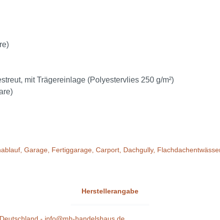
re)
eut, mit Trägereinlage (Polyestervlies 250 g/m²)
are)
chablauf, Garage, Fertiggarage, Carport, Dachgully, Flachdachentwäss
Herstellerangabe
Deutschland -
info@mh-handelshaus.de