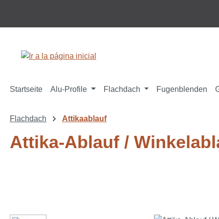
tar al contenido principal
Saltar a la búsqueda
Saltar a la navegación principal
Startseite
Alu-Profile
Flachdach
Fugenblenden
Flachdach
Attikaablauf
Attika-Ablauf / Winkelabl