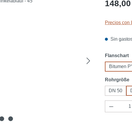
Precio norma
148,00
Precios con 
Sin gastos
Seleccione
Flanschart
Bitumen 
Seleccione
Rohrgröße
DN 50
Cantidad