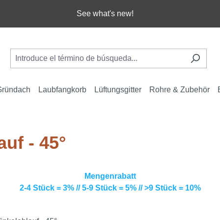
See what's new!
Gründach
Laubfangkorb
Lüftungsgitter
Rohre & Zubehör
auf - 45°
Mengenrabatt
2-4 Stück = 3% // 5-9 Stück = 5% // >9 Stück = 10%