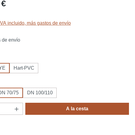
l:
 €
IVA incluido, más gastos de envío
 de envío
PYE
Hart-PVC
DN 70/75
DN 100/110
 del producto: introduce la cantidad desea
A la cesta