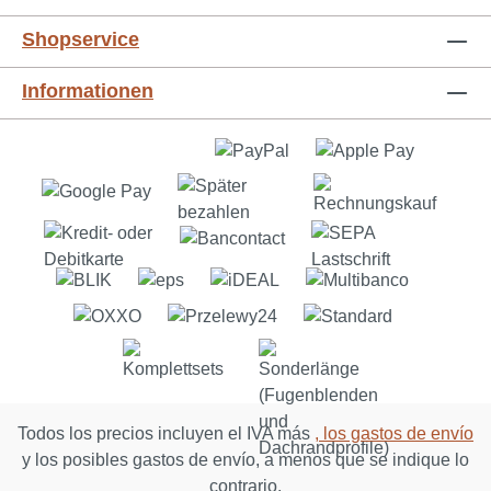
Klimaanlage“ - mit unseren Gründachsystemen
schaffen Sie wahre Rückzugs­- und
Shopservice
Erholungsoasen für Mensch und Tier!
Deutschlandweit sind rund 45 % aller Verkehrs-
Informationen
und Siedlungsflächen bebaut, asphaltiert,
betoniert, gepflastert oder anderweitig befestigt.
Kurz: Diese Flächen sind „versiegelt“.
Regenwasser kann hier nur schlecht
versickern, Grundwasservorräte gehen stetig
zurück. Höchste Zeit, mit einem Gründach
gegenzusteuern. Es kann Wasser speichern,
dadurch die Verdunstung erhöhen und zur
Kühlung der Umgebungsluft beitragen. Vom
Carport über das Garagendach bis hin zum
begehbaren Dachgarten wird hier zum
sommerlichen Wärmeschutz beigetragen und
wertvolle Energie gespart. - Sehr einfache
Todos los precios incluyen el IVA más
, los gastos de envío
Verarbeitung- Anlieferung direkt vom Hersteller
y los posibles gastos de envío, a menos que se indique lo
bis zur Bordsteinkante- Made in Germany - Sie
contrario.