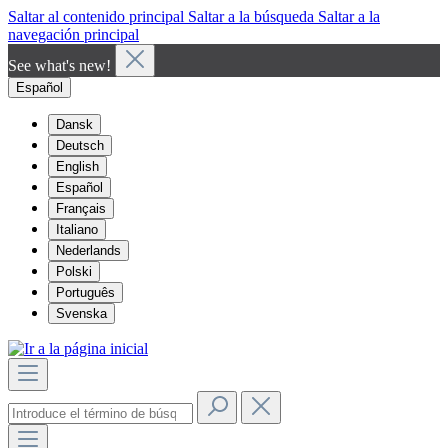
Saltar al contenido principal
Saltar a la búsqueda
Saltar a la
navegación principal
See what's new!
Español
Dansk
Deutsch
English
Español
Français
Italiano
Nederlands
Polski
Português
Svenska