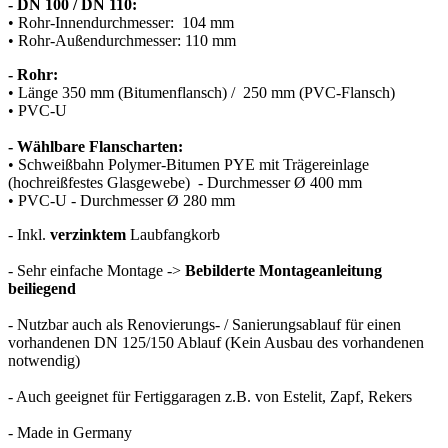
- DN 100 / DN 110:
• Rohr-Innendurchmesser: 104 mm
• Rohr-Außendurchmesser: 110 mm
- Rohr:
• Länge 350 mm (Bitumenflansch) / 250 mm (PVC-Flansch)
• PVC-U
- Wählbare Flanscharten:
• Schweißbahn Polymer-Bitumen PYE mit Trägereinlage
(hochreißfestes Glasgewebe) - Durchmesser Ø 400 mm
• PVC-U - Durchmesser Ø 280 mm
- Inkl.
verzinktem
Laubfangkorb
- Sehr einfache Montage ->
Bebilderte Montageanleitung
beiliegend
- Nutzbar auch als Renovierungs- / Sanierungsablauf für einen
vorhandenen DN 125/150 Ablauf (Kein Ausbau des vorhandenen
notwendig)
- Auch geeignet für Fertiggaragen z.B. von Estelit, Zapf, Rekers
- Made in Germany