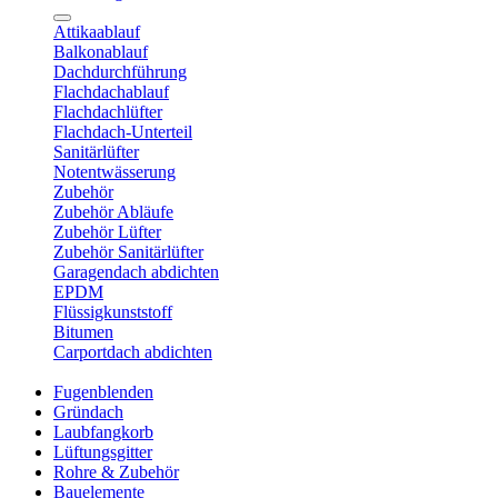
Attikaablauf
Balkonablauf
Dachdurchführung
Flachdachablauf
Flachdachlüfter
Flachdach-Unterteil
Sanitärlüfter
Notentwässerung
Zubehör
Zubehör Abläufe
Zubehör Lüfter
Zubehör Sanitärlüfter
Garagendach abdichten
EPDM
Flüssigkunststoff
Bitumen
Carportdach abdichten
Fugenblenden
Gründach
Laubfangkorb
Lüftungsgitter
Rohre & Zubehör
Bauelemente