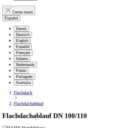
Cerrar menú
Español
Dansk
Deutsch
English
Español
Français
Italiano
Nederlands
Polski
Português
Svenska
Flachdach
Flachdachablauf
Flachdachablauf DN 100/110