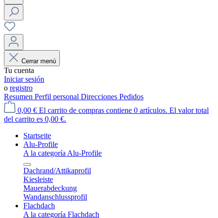
Cerrar menú
Tu cuenta
Iniciar sesión
o
registro
Resumen
Perfil personal
Direcciones
Pedidos
0,00 €
El carrito de compras contiene 0 artículos. El valor total
del carrito es 0,00 €.
Startseite
Alu-Profile
A la categoría Alu-Profile
Dachrand/Attikaprofil
Kiesleiste
Mauerabdeckung
Wandanschlussprofil
Flachdach
A la categoría Flachdach