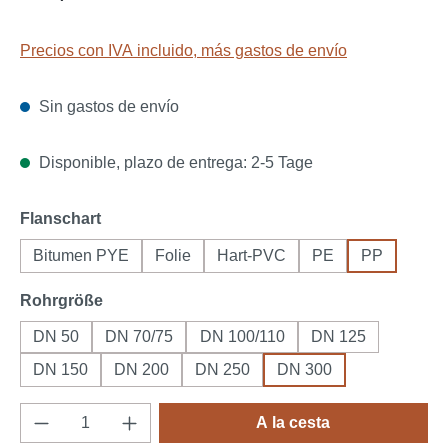
Precios con IVA incluido, más gastos de envío
Sin gastos de envío
Disponible, plazo de entrega: 2-5 Tage
Seleccione
Flanschart
Bitumen PYE
Folie
Hart-PVC
PE
PP
Seleccione
Rohrgröße
DN 50
DN 70/75
DN 100/110
DN 125
DN 150
DN 200
DN 250
DN 300
Cantidad del producto: introduce la cantida
A la cesta