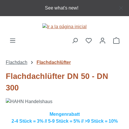
Saltar al contenido principal
See what's new!
El c
Flachdach
Flachdachlüfter
Flachdachlüfter DN 50 - DN
300
Mengenrabatt
2-4 Stück = 3% // 5-9 Stück = 5% // >9 Stück = 10%