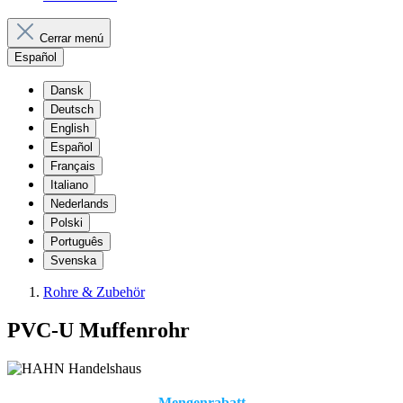
Cerrar menú
Español
Dansk
Deutsch
English
Español
Français
Italiano
Nederlands
Polski
Português
Svenska
Rohre & Zubehör
PVC-U Muffenrohr
Mengenrabatt