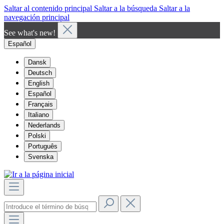
Saltar al contenido principal
Saltar a la búsqueda
Saltar a la
navegación principal
See what's new!
Español
Dansk
Deutsch
English
Español
Français
Italiano
Nederlands
Polski
Português
Svenska