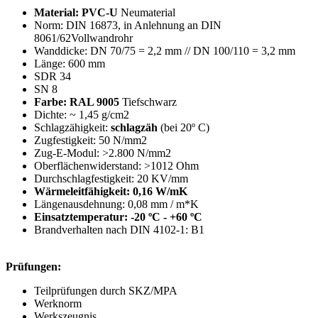
Material: PVC-U
Neumaterial
Norm: DIN 16873, in Anlehnung an DIN
8061/62Vollwandrohr
Wanddicke: DN 70/75 = 2,2 mm // DN 100/110 = 3,2 mm
Länge: 600 mm
SDR 34
SN 8
Farbe: RAL 9005
Tiefschwarz
Dichte: ~ 1,45 g/cm2
Schlagzähigkeit:
schlagzäh
(bei 20º C)
Zugfestigkeit: 50 N/mm2
Zug-E-Modul: >2.800 N/mm2
Oberflächenwiderstand: >1012 Ohm
Durchschlagfestigkeit: 20 KV/mm
Wärmeleitfähigkeit: 0,16 W/mK
Längenausdehnung: 0,08 mm / m*K
Einsatztemperatur: -20 ºC - +60 ºC
Brandverhalten nach DIN 4102-1: B1
Prüfungen:
Teilprüfungen durch SKZ/MPA
Werknorm
Werkszeugnis