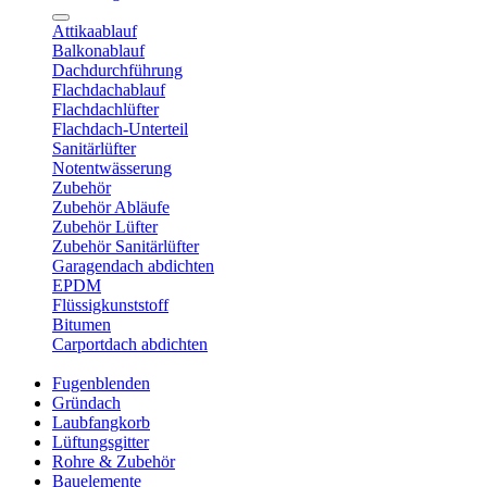
Attikaablauf
Balkonablauf
Dachdurchführung
Flachdachablauf
Flachdachlüfter
Flachdach-Unterteil
Sanitärlüfter
Notentwässerung
Zubehör
Zubehör Abläufe
Zubehör Lüfter
Zubehör Sanitärlüfter
Garagendach abdichten
EPDM
Flüssigkunststoff
Bitumen
Carportdach abdichten
Fugenblenden
Gründach
Laubfangkorb
Lüftungsgitter
Rohre & Zubehör
Bauelemente