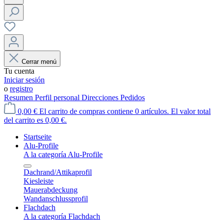
Cerrar menú
Tu cuenta
Iniciar sesión
o
registro
Resumen
Perfil personal
Direcciones
Pedidos
0,00 €
El carrito de compras contiene 0 artículos. El valor total
del carrito es 0,00 €.
Startseite
Alu-Profile
A la categoría Alu-Profile
Dachrand/Attikaprofil
Kiesleiste
Mauerabdeckung
Wandanschlussprofil
Flachdach
A la categoría Flachdach