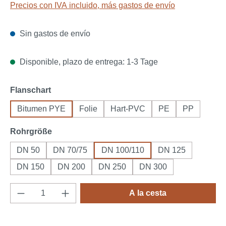
Precios con IVA incluido, más gastos de envío
Sin gastos de envío
Disponible, plazo de entrega: 1-3 Tage
Seleccione
Flanschart
Bitumen PYE
Folie
Hart-PVC
PE
PP
Seleccione
Rohrgröße
DN 50
DN 70/75
DN 100/110
DN 125
DN 150
DN 200
DN 250
DN 300
Cantidad del producto: introduce la cantida
A la cesta