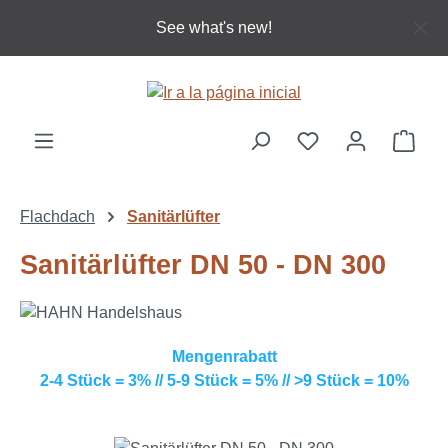
Saltar al contenido principal
See what's new!
El c
Flachdach
Sanitärlüfter
Sanitärlüfter DN 50 - DN 300
Mengenrabatt
2-4 Stück = 3% // 5-9 Stück = 5% // >9 Stück = 10%
Omitir galería de imágenes