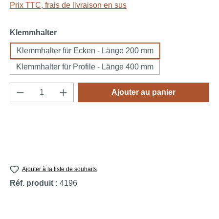
Prix TTC, frais de livraison en sus
Sélectionnez
Klemmhalter
Klemmhalter für Ecken - Länge 200 mm
Klemmhalter für Profile - Länge 400 mm
Quantité de produit : Entrez la quantité souh
Ajouter au panier
Ajouter à la liste de souhaits
Réf. produit :
4196