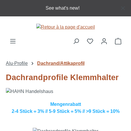
Passer au contenu principal
See what's new!
Le p
Alu-Profile
Dachrand/Attikaprofil
Dachrandprofile Klemmhalter
Mengenrabatt
2-4 Stück = 3% // 5-9 Stück = 5% // >9 Stück = 10%
Ignorer la galerie d'images