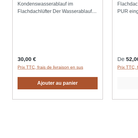
Kondenswasserablauf im
Flachdachlüft
Flachdachlüfter Der Wasserablauf
PUR ein
verhindert, dass die an der
verhinde
Rohrinnenseite anfallende
Frostbild
Feuchtigkeit zurück ins Rohr
Thermofi
und/oder die Dachfläche läuft. Das
Kältebrüc
doppelwandige System sammelt die
ausgesch
Feuchtigkeit in einem Reservoir und
komplett 
Prix régulier :
Prix régu
30,00 €
De
52,0
gibt diese durch den Überlaufkanal
ist. Beso
Prix TTC, frais de livraison en sus
Prix TTC, f
nach außen ab. Eine Schimmel- und
Anschluss
Feuchtigkeitsbildung in der
Dämmschi
Ajouter au panier
Dachfläche oder
sensible
Belüftungssystemen wird merklich
Dachhaut
verringert. - Verfügbare Größen: DN
bietet.W
50 - DN 300 - Nicht in Verbindung
Anschlus
mit der zusätzlichen
Teil ist 
Wärmedämmung möglich Bei einem
können Si
größeren Bedarf oder bei Fragen zu
entsprec
unseren Angeboten stehen wir
einstecken. - Verfügbare 