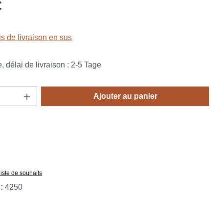
:
€
is de livraison en sus
 délai de livraison : 2-5 Tage
 de produit : Entrez la quantité souhaitée o
Ajouter au panier
liste de souhaits
 :
4250