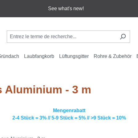
See what's new!
Gründach
Laubfangkorb
Lüftungsgitter
Rohre & Zubehör
 Aluminium - 3 m
Mengenrabatt
2-4 Stück = 3% // 5-9 Stück = 5% // >9 Stück = 10%