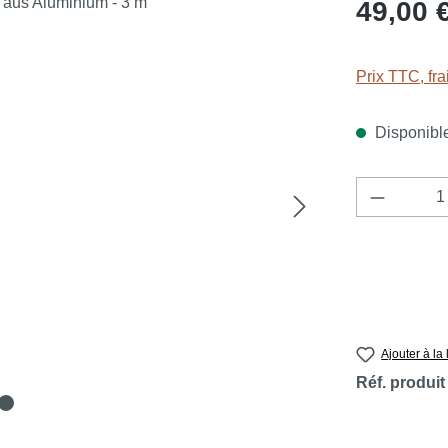
Prix régulier 
49,00 
Prix TTC, fra
Disponible,
Quantité
Ajouter à la 
Réf. produit