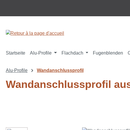
ser au contenu principal
Passer à la recherche
Passer à la navigation principale
Startseite
Alu-Profile
Flachdach
Fugenblenden
Alu-Profile
Wandanschlussprofil
Wandanschlussprofil aus