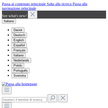
Passa al contenuto principale
Salta alla ricerca
Passa alla
navigazione principale
See what's new!
Italiano
Dansk
Deutsch
English
Español
Français
Italiano
Nederlands
Polski
Português
Svenska