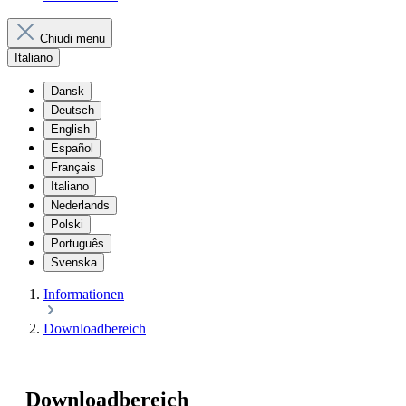
Chiudi menu
Italiano
Dansk
Deutsch
English
Español
Français
Italiano
Nederlands
Polski
Português
Svenska
Informationen
Downloadbereich
Downloadbereich