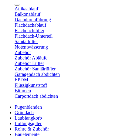
Attikaablauf
Balkonablauf
Dachdurchführung
Flachdachablauf
Flachdachlüfter
Flachdach-Unterteil
Sanitärlüfter
Notentwässerung
Zubehör
Zubehör Abläufe
Zubehör Lüfter
Zubehör Sanitärlüfter
Garagendach abdichten
EPDM
Flüssigkunststoff
Bitumen
Carportdach abdichten
Fugenblenden
Gründach
Laubfangkorb
Lüftungsgitter
Rohre & Zubehör
Bauelemente