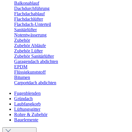
Balkonablauf
Dachdurchführung
Flachdachablauf
Flachdachlüfter
Flachdach-Unterteil
Sanitärlüfter
Notentwässerung
Zubehör
Zubehör Abläufe
Zubehör Lüfter
Zubehör Sanitärlüfter
Garagendach abdichten
EPDM
Flüssigkunststoff
Bitumen
Carportdach abdichten
Fugenblenden
Gründach
Laubfangkorb
Lüftungsgitter
Rohre & Zubehör
Bauelemente