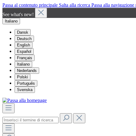
Passa al contenuto principale
Salta alla ricerca
Passa alla navigazione 
See what's new!
Italiano
Dansk
Deutsch
English
Español
Français
Italiano
Nederlands
Polski
Português
Svenska