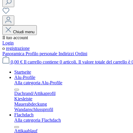
Chiudi menu
Il tuo account
Login
o
registrazione
Panoramica
Profilo personale
Indirizzi
Ordini
0,00 €
Il carrello contiene 0 articoli. Il valore totale del carrello è 
Startseite
Alu-Profile
Alla categoria Alu-Profile
Dachrand/Attikaprofil
Kiesleiste
Mauerabdeckung
Wandanschlussprofil
Flachdach
Alla categoria Flachdach
Attikaablauf