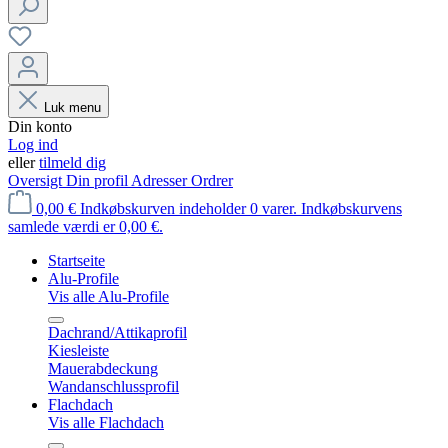
Luk menu
Din konto
Log ind
eller
tilmeld dig
Oversigt
Din profil
Adresser
Ordrer
0,00 €
Indkøbskurven indeholder 0 varer. Indkøbskurvens
samlede værdi er 0,00 €.
Startseite
Alu-Profile
Vis alle Alu-Profile
Dachrand/Attikaprofil
Kiesleiste
Mauerabdeckung
Wandanschlussprofil
Flachdach
Vis alle Flachdach