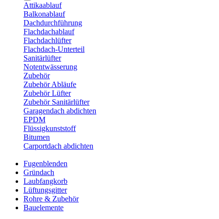
Attikaablauf
Balkonablauf
Dachdurchführung
Flachdachablauf
Flachdachlüfter
Flachdach-Unterteil
Sanitärlüfter
Notentwässerung
Zubehör
Zubehör Abläufe
Zubehör Lüfter
Zubehör Sanitärlüfter
Garagendach abdichten
EPDM
Flüssigkunststoff
Bitumen
Carportdach abdichten
Fugenblenden
Gründach
Laubfangkorb
Lüftungsgitter
Rohre & Zubehör
Bauelemente