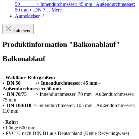
50 -> Innendurchmesser: 45 mm - Außendurchmesser:
50 mm • DN 7…
Mere
Anmeldelser
Luk menu
Produktinformation "Balkonablauf"
Balkonablauf
- Wählbare Rohrg
rößen
:
• DN 50
-> Innendurchmesser: 45 mm -
Außendurchmesser: 50 mm
• DN 70/75
->
Innendurchmesser: 70 mm - Außendurchmesser:
75 mm
• DN 100/110
->
Innendurchmesser: 105 mm - Außendurchmesser:
110 mm
- Rohr:
• Länge 600 mm
• PVC-U nach DIN B1 aus Deutschland (Keine Recyclingware)