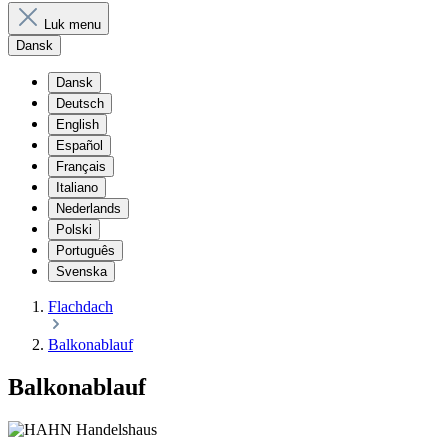
Luk menu
Dansk
Dansk
Deutsch
English
Español
Français
Italiano
Nederlands
Polski
Português
Svenska
Flachdach
Balkonablauf
Balkonablauf