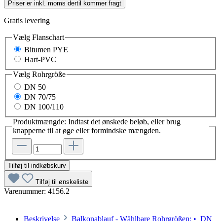
Priser er inkl. moms dertil kommer fragt
Gratis levering
Vælg
Flanschart
Bitumen PYE
Hart-PVC
Vælg
Rohrgröße
DN 50
DN 70/75
DN 100/110
Produktmængde: Indtast det ønskede beløb, eller brug
knapperne til at øge eller formindske mængden.
Tilføj til indkøbskurv
Tilføj til ønskeliste
Varenummer:
4156.2
Beskrivelse
Balkonablauf - Wählbare Rohrgrößen: • DN