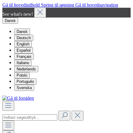
Gå til hovedindhold
Spring til søgning
Gå til hovednavigation
See what's new!
Dansk
Dansk
Deutsch
English
Español
Français
Italiano
Nederlands
Polski
Português
Svenska