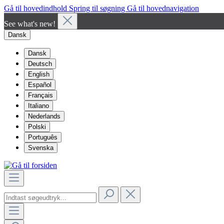
Gå til hovedindhold
Spring til søgning
Gå til hovednavigation
See what's new!
Dansk
Dansk
Deutsch
English
Español
Français
Italiano
Nederlands
Polski
Português
Svenska