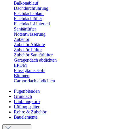
Balkonablauf
Dachdurchführung
Flachdachablauf
Flachdachlüfter
Flachdach-Unterteil
Sanitärlüfter
Notentwässerung
Zubehör
Zubehör Abläufe
Zubehör Lüfter
Zubehör Sanitärlüfter
Garagendach abdichten
EPDM
Flüssigkunststoff
Bitumen
Carportdach abdichten
Fugenblenden
Gründach
Laubfangkorb
Lüftungsgitter
Rohre & Zubehör
Bauelemente