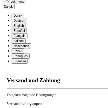
Luk menu
Dansk
Dansk
Deutsch
English
Español
Français
Italiano
Nederlands
Polski
Português
Svenska
Versand und Zahlung
Es gelten folgende Bedingungen:
Versandbedingungen