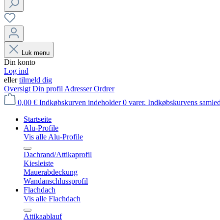
Luk menu
Din konto
Log ind
eller
tilmeld dig
Oversigt
Din profil
Adresser
Ordrer
0,00 €
Indkøbskurven indeholder 0 varer. Indkøbskurvens samled
Startseite
Alu-Profile
Vis alle Alu-Profile
Dachrand/Attikaprofil
Kiesleiste
Mauerabdeckung
Wandanschlussprofil
Flachdach
Vis alle Flachdach
Attikaablauf