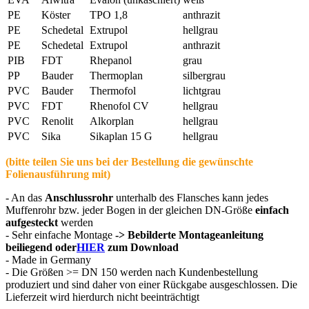
PE
Köster
TPO 1,8
anthrazit
PE
Schedetal
Extrupol
hellgrau
PE
Schedetal
Extrupol
anthrazit
PIB
FDT
Rhepanol
grau
PP
Bauder
Thermoplan
silbergrau
PVC
Bauder
Thermofol
lichtgrau
PVC
FDT
Rhenofol CV
hellgrau
PVC
Renolit
Alkorplan
hellgrau
PVC
Sika
Sikaplan 15 G
hellgrau
(bitte teilen Sie uns bei der Bestellung die gewünschte
Folienausführung mit)
- An das
Anschlussrohr
unterhalb des Flansches kann jedes
Muffenrohr bzw. jeder Bogen in der gleichen DN-Größe
einfach
aufgesteckt
werden
- Sehr einfache Montage
-> Bebilderte Montageanleitung
beiliegend oder
HIER
zum Download
- Made in Germany
- Die Größen >= DN 150 werden nach Kundenbestellung
produziert und sind daher von einer Rückgabe ausgeschlossen. Die
Lieferzeit wird hierdurch nicht beeinträchtigt