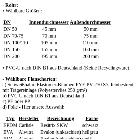
- Rohr:
• Wählbare Größen:
DN
Innendurchmesser
Außendurchmesser
DN 50
45 mm
50 mm
DN 70/75
70 mm
75 mm
DN 100/110
105 mm
110 mm
DN 150
155 mm
160 mm
DN 200
195 mm
200 mm
• PVC-U nach DIN B1 aus Deutschland (Keine Recyclingware)
- Wählbare Flanscharten:
a) Schweißbahn: Elastomer-Bitumen PYE PV 250 S5, feinbestreut,
mit Trägereinlage (Polyestervlies 250 g/m²)
b) PVC U nach DIN B1 aus Deutschland
c) PE oder PP
d) Folie - Hier unsere Auswahl:
Typ
Hersteller
Bezeichnung
Farbe
EPDM
Carlisle
Resitrix SKW
schwarz
EVA
Alwitra
Evalon (unkaschiert)
hellgrau
EVA
Alwitra
Evalon (unkaschiert)
weiß