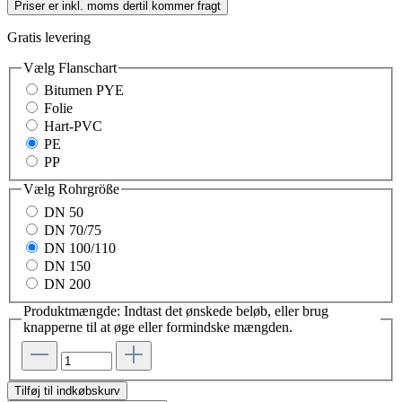
Priser er inkl. moms dertil kommer fragt
Gratis levering
Vælg
Flanschart
Bitumen PYE
Folie
Hart-PVC
PE
PP
Vælg
Rohrgröße
DN 50
DN 70/75
DN 100/110
DN 150
DN 200
Produktmængde: Indtast det ønskede beløb, eller brug
knapperne til at øge eller formindske mængden.
Tilføj til indkøbskurv