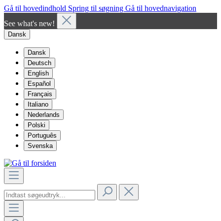
Gå til hovedindhold
Spring til søgning
Gå til hovednavigation
See what's new!
Dansk
Dansk
Deutsch
English
Español
Français
Italiano
Nederlands
Polski
Português
Svenska