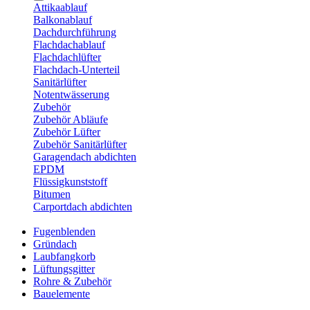
Attikaablauf
Balkonablauf
Dachdurchführung
Flachdachablauf
Flachdachlüfter
Flachdach-Unterteil
Sanitärlüfter
Notentwässerung
Zubehör
Zubehör Abläufe
Zubehör Lüfter
Zubehör Sanitärlüfter
Garagendach abdichten
EPDM
Flüssigkunststoff
Bitumen
Carportdach abdichten
Fugenblenden
Gründach
Laubfangkorb
Lüftungsgitter
Rohre & Zubehör
Bauelemente