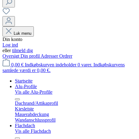
Luk menu
Din konto
Log ind
eller
tilmeld dig
Oversigt
Din profil
Adresser
Ordrer
0,00 €
Indkøbskurven indeholder 0 varer. Indkøbskurvens
samlede værdi er 0,00 €.
Startseite
Alu-Profile
Vis alle Alu-Profile
Dachrand/Attikaprofil
Kiesleiste
Mauerabdeckung
Wandanschlussprofil
Flachdach
Vis alle Flachdach