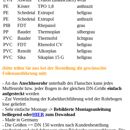
PE
Köster
TPO 1,8
anthrazit
PE
Schedetal
Extrupol
hellgrau
PE
Schedetal
Extrupol
anthrazit
PIB
FDT
Rhepanol
grau
PP
Bauder
Thermoplan
silbergrau
PVC
Bauder
Thermofol
lichtgrau
PVC
FDT
Rhenofol CV
hellgrau
PVC
Renolit
Alkorplan
hellgrau
PVC
Sika
Sikaplan 15 G
hellgrau
(bitte teilen Sie uns bei der Bestellung die gewünschte
Folienausführung mit)
- An das
Anschlussrohr
unterhalb des Flansches kann jedes
Muffenrohr bzw. jeder Bogen in der gleichen DN-Größe
einfach
aufgesteckt
werden
- Zur Vereinfachung der Kabeldurchführung wird der Rohrbogen
lose geliefert
- Sehr einfache Montage
-> Bebilderte Montageanleitung
beiliegend oder
HIER
zum Download
- Made in Germany
- Die Größen >= DN 150 werden nach Kundenbestellung