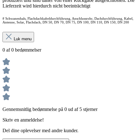
produziert und sind daher von einer Rückgabe ausgeschlossen. Die
Lieferzeit wird hierdurch nicht beeinträchtigt
# Schwanenhals, Flachdachkabeldurchführung, Anschlussrohr, Dachdurchführung, Kabel,
Antenne, Solar, Flachdach, DN 50, DN 70, DN 75, DN 100, DN 110, DN 150, DN 200
Luk menu
0 af 0 bedømmelser
Gennemsnitlig bedømmelse på 0 ud af 5 stjerner
Skriv en anmeldelse!
Del dine oplevelser med andre kunder.