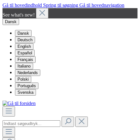
Gå til hovedindhold
Spring til søgning
Gå til hovednavigation
See what's new!
Dansk
Dansk
Deutsch
English
Español
Français
Italiano
Nederlands
Polski
Português
Svenska