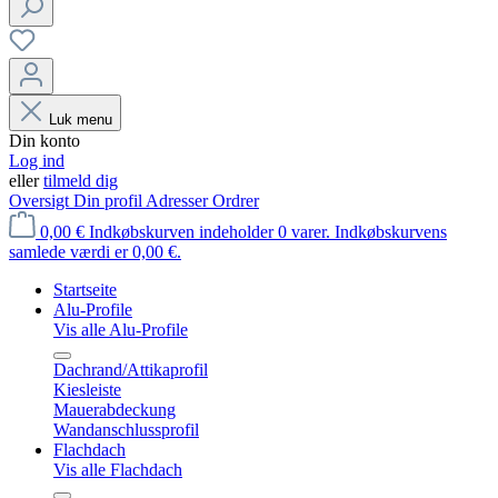
Luk menu
Din konto
Log ind
eller
tilmeld dig
Oversigt
Din profil
Adresser
Ordrer
0,00 €
Indkøbskurven indeholder 0 varer. Indkøbskurvens
samlede værdi er 0,00 €.
Startseite
Alu-Profile
Vis alle Alu-Profile
Dachrand/Attikaprofil
Kiesleiste
Mauerabdeckung
Wandanschlussprofil
Flachdach
Vis alle Flachdach