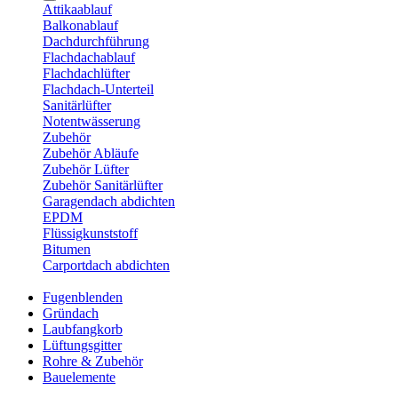
Attikaablauf
Balkonablauf
Dachdurchführung
Flachdachablauf
Flachdachlüfter
Flachdach-Unterteil
Sanitärlüfter
Notentwässerung
Zubehör
Zubehör Abläufe
Zubehör Lüfter
Zubehör Sanitärlüfter
Garagendach abdichten
EPDM
Flüssigkunststoff
Bitumen
Carportdach abdichten
Fugenblenden
Gründach
Laubfangkorb
Lüftungsgitter
Rohre & Zubehör
Bauelemente