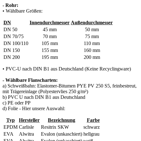
- Rohr:
• Wählbare Größen:
DN
Innendurchmesser
Außendurchmesser
DN 50
45 mm
50 mm
DN 70/75
70 mm
75 mm
DN 100/110
105 mm
110 mm
DN 150
155 mm
160 mm
DN 200
195 mm
200 mm
• PVC-U nach DIN B1 aus Deutschland (Keine Recyclingware)
- Wählbare Flanscharten:
a) Schweißbahn: Elastomer-Bitumen PYE PV 250 S5, feinbestreut,
mit Trägereinlage (Polyestervlies 250 g/m²)
b) PVC U nach DIN B1 aus Deutschland
c) PE oder PP
d) Folie - Hier unsere Auswahl:
Typ
Hersteller
Bezeichnung
Farbe
EPDM
Carlisle
Resitrix SKW
schwarz
EVA
Alwitra
Evalon (unkaschiert)
hellgrau
EVA
Alwitra
Evalon (unkaschiert)
weiß