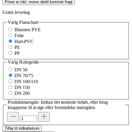
Priser er inkl. moms dertil kommer fragt
Gratis levering
Vælg
Flanschart
Bitumen PYE
Folie
Hart-PVC
PE
PP
Vælg
Rohrgröße
DN 50
DN 70/75
DN 100/110
DN 150
DN 200
Produktmængde: Indtast det ønskede beløb, eller brug
knapperne til at øge eller formindske mængden.
Tilføj til indkøbskurv