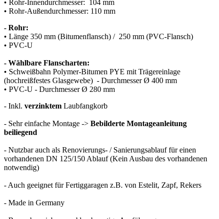
• Rohr-Innendurchmesser: 104 mm
• Rohr-Außendurchmesser: 110 mm
- Rohr:
• Länge 350 mm (Bitumenflansch) / 250 mm (PVC-Flansch)
• PVC-U
- Wählbare Flanscharten:
• Schweißbahn Polymer-Bitumen PYE mit Trägereinlage
(hochreißfestes Glasgewebe) - Durchmesser Ø 400 mm
• PVC-U - Durchmesser Ø 280 mm
- Inkl.
verzinktem
Laubfangkorb
- Sehr einfache Montage ->
Bebilderte Montageanleitung
beiliegend
- Nutzbar auch als Renovierungs- / Sanierungsablauf für einen
vorhandenen DN 125/150 Ablauf (Kein Ausbau des vorhandenen
notwendig)
- Auch geeignet für Fertiggaragen z.B. von Estelit, Zapf, Rekers
- Made in Germany