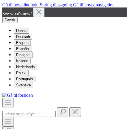
Gå til hovedindhold
Spring til søgning
Gå til hovednavigation
See what's new!
Dansk
Dansk
Deutsch
English
Español
Français
Italiano
Nederlands
Polski
Português
Svenska