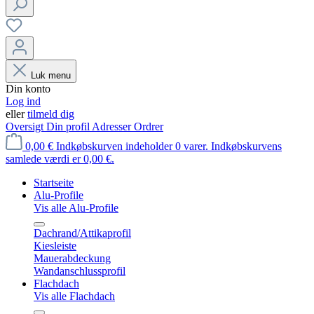
Luk menu
Din konto
Log ind
eller
tilmeld dig
Oversigt
Din profil
Adresser
Ordrer
0,00 €
Indkøbskurven indeholder 0 varer. Indkøbskurvens
samlede værdi er 0,00 €.
Startseite
Alu-Profile
Vis alle Alu-Profile
Dachrand/Attikaprofil
Kiesleiste
Mauerabdeckung
Wandanschlussprofil
Flachdach
Vis alle Flachdach