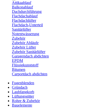
Attikaablauf
Balkonablauf
Dachdurchführung
Flachdachablauf
Flachdachlüfter
Flachdach-Unterteil
Sanitärlüfter
Notentwässerung
Zubehör
Zubehör Abläufe
Zubehör Lüfter
Zubehör Sanitärlüfter
Garagendach abdichten
EPDM
Flüssigkunststoff
Bitumen
Carportdach abdichten
Fugenblenden
Gründach
Laubfangkorb
Lüftungsgitter
Rohre & Zubehör
Bauelemente