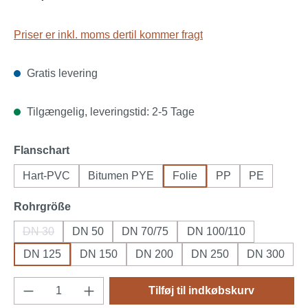
Priser er inkl. moms dertil kommer fragt
Gratis levering
Tilgængelig, leveringstid: 2-5 Tage
Vælg
Flanschart
Hart-PVC
Bitumen PYE
Folie
PP
PE
Vælg
Rohrgröße
DN 30
DN 50
DN 70/75
DN 100/110
(Denne mulighed er i øjeblikket ikke tilgængelig.)
DN 125
DN 150
DN 200
DN 250
DN 300
Produktmængde: Indtast det ønskede beløb, 
Tilføj til indkøbskurv