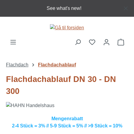
Gå til hovedindhold
See what's new!
Indk
Flachdach
Flachdachablauf
Flachdachablauf DN 30 - DN
300
Mengenrabatt
2-4 Stück = 3% // 5-9 Stück = 5% // >9 Stück = 10%