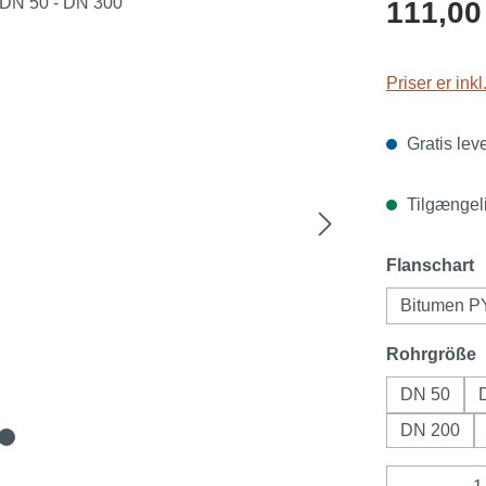
Almindelig pr
111,00
Priser er ink
Gratis lev
Tilgængeli
Vælg
Flanschart
Bitumen P
Vælg
Rohrgröße
DN 50
DN 200
Produktm