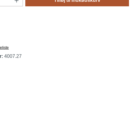
Tilføj til indkøbskurv
keliste
r:
4007.27