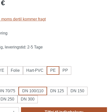
is:
 €
l. moms dertil kommer fragt
ering
g, leveringstid: 2-5 Tage
YE
Folie
Hart-PVC
PE
PP
DN 70/75
DN 100/110
DN 125
DN 150
DN 250
DN 300
ængde: Indtast det ønskede beløb, eller b