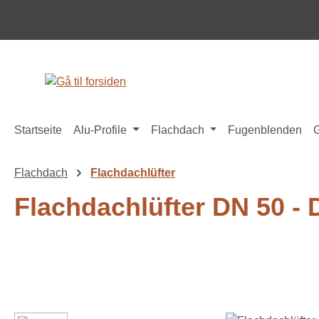
til hovedindhold
Spring til søgning
Gå til hovednavigation
Startseite
Alu-Profile
Flachdach
Fugenblenden
Flachdach
Flachdachlüfter
Flachdachlüfter DN 50 - 