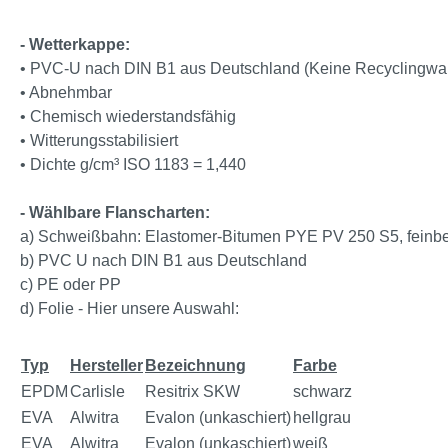
- Wetterkappe:
• PVC-U nach DIN B1 aus Deutschland (Keine Recyclingwa
• Abnehmbar
• Chemisch wiederstandsfähig
• Witterungsstabilisiert
• Dichte g/cm³ ISO 1183 = 1,440
- Wählbare Flanscharten:
a) Schweißbahn: Elastomer-Bitumen PYE PV 250 S5, feinbestr
b) PVC U nach DIN B1 aus Deutschland
c) PE oder PP
d) Folie - Hier unsere Auswahl:
Typ
Hersteller
Bezeichnung
Farbe
EPDM
Carlisle
Resitrix SKW
schwarz
EVA
Alwitra
Evalon (unkaschiert)
hellgrau
EVA
Alwitra
Evalon (unkaschiert)
weiß