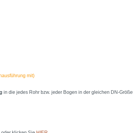
enausführung mit)
g
in die jedes Rohr bzw. jeder Bogen in der gleichen DN-Größe
 oder klicken Sie
HIER
.