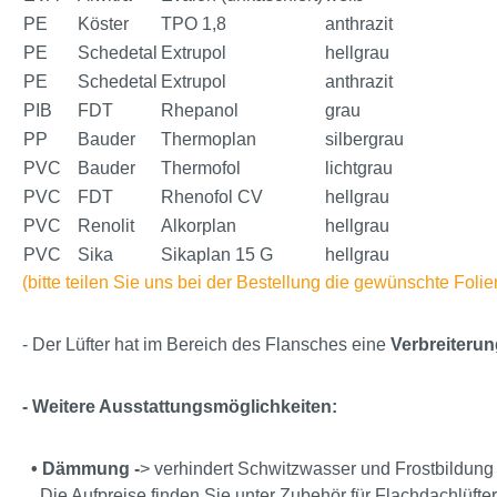
PE
Köster
TPO 1,8
anthrazit
PE
Schedetal
Extrupol
hellgrau
PE
Schedetal
Extrupol
anthrazit
PIB
FDT
Rhepanol
grau
PP
Bauder
Thermoplan
silbergrau
PVC
Bauder
Thermofol
lichtgrau
PVC
FDT
Rhenofol CV
hellgrau
PVC
Renolit
Alkorplan
hellgrau
PVC
Sika
Sikaplan 15 G
hellgrau
(bitte teilen Sie uns bei der Bestellung die gewünschte Foli
- Der Lüfter hat im Bereich des Flansches eine
Verbreiterun
- Weitere Ausstattungsmöglichkeiten:
•
Dämmung
-
> verhindert Schwitzwasser und Frostbildung
Die Aufpreise finden Sie unter Zubehör für Flachdachlüfter