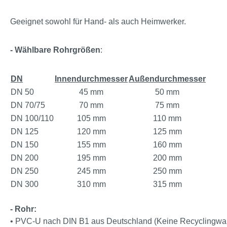
Geeignet sowohl für Hand- als auch Heimwerker.
- Wählbare Rohrgrößen
:
DN
Innendurchmesser
Außendurchmesser
DN 50
45 mm
50 mm
DN 70/75
70 mm
75 mm
DN 100/110
105 mm
110 mm
DN 125
120 mm
125 mm
DN 150
155 mm
160 mm
DN 200
195 mm
200 mm
DN 250
245 mm
250 mm
DN 300
310 mm
315 mm
- Rohr:
• PVC-U nach DIN B1 aus Deutschland (Keine Recyclingwa