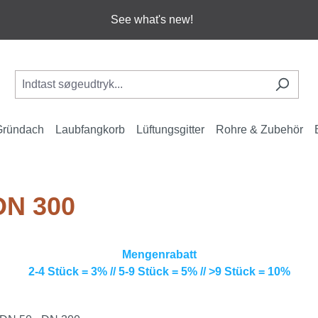
See what's new!
Gründach
Laubfangkorb
Lüftungsgitter
Rohre & Zubehör
DN 300
Mengenrabatt
2-4 Stück = 3% // 5-9 Stück = 5% // >9 Stück = 10%