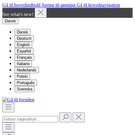
Gå til hovedindhold
Spring til søgning
Gå til hovednavigation
See what's new!
Dansk
Dansk
Deutsch
English
Español
Français
Italiano
Nederlands
Polski
Português
Svenska