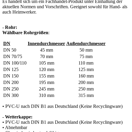
Es handelt sich um ein Fachhandel-Produkt unter Einhaltung der
aktuellen Normen und Vorschriften. Geeignet sowohl für Hand- als
auch Heimwerker.
- Rohr:
Wählbare Rohrgrößen
:
DN
Innendurchmesser
Außendurchmesser
DN 50
45 mm
50 mm
DN 70/75
70 mm
75 mm
DN 100/110
105 mm
110 mm
DN 125
120 mm
125 mm
DN 150
155 mm
160 mm
DN 200
195 mm
200 mm
DN 250
245 mm
250 mm
DN 300
310 mm
315 mm
• PVC-U nach DIN B1 aus Deutschland (Keine Recyclingware)
- Wetterkappe:
• PVC-U nach DIN B1 aus Deutschland (Keine Recyclingware)
• Abnehmbar