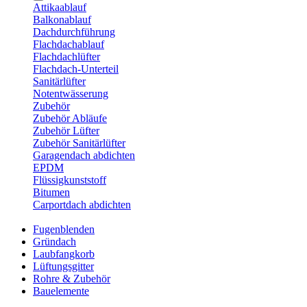
Attikaablauf
Balkonablauf
Dachdurchführung
Flachdachablauf
Flachdachlüfter
Flachdach-Unterteil
Sanitärlüfter
Notentwässerung
Zubehör
Zubehör Abläufe
Zubehör Lüfter
Zubehör Sanitärlüfter
Garagendach abdichten
EPDM
Flüssigkunststoff
Bitumen
Carportdach abdichten
Fugenblenden
Gründach
Laubfangkorb
Lüftungsgitter
Rohre & Zubehör
Bauelemente