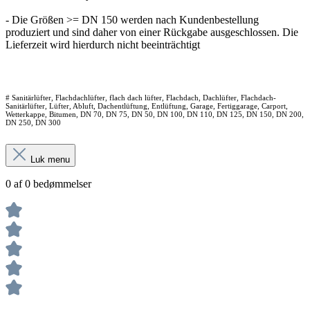
- Die Größen >= DN 150 werden nach Kundenbestellung
produziert und sind daher von einer Rückgabe ausgeschlossen. Die
Lieferzeit wird hierdurch nicht beeinträchtigt
# Sanitärlüfter, Flachdachlüfter, flach dach lüfter, Flachdach, Dachlüfter, Flachdach-
Sanitärlüfter, Lüfter, Abluft, Dachentlüftung, Entlüftung, Garage, Fertiggarage, Carport,
Wetterkappe, Bitumen, DN 70, DN 75, DN 50, DN 100, DN 110, DN 125, DN 150, DN 200,
DN 250, DN 300
Luk menu
0 af 0 bedømmelser