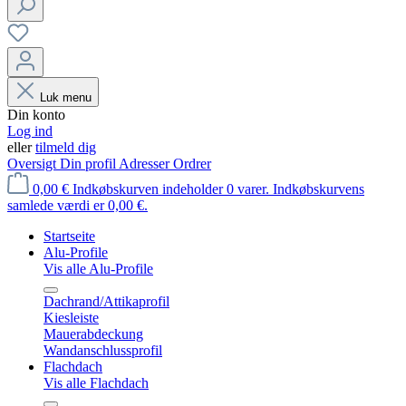
Luk menu
Din konto
Log ind
eller
tilmeld dig
Oversigt
Din profil
Adresser
Ordrer
0,00 €
Indkøbskurven indeholder 0 varer. Indkøbskurvens
samlede værdi er 0,00 €.
Startseite
Alu-Profile
Vis alle Alu-Profile
Dachrand/Attikaprofil
Kiesleiste
Mauerabdeckung
Wandanschlussprofil
Flachdach
Vis alle Flachdach