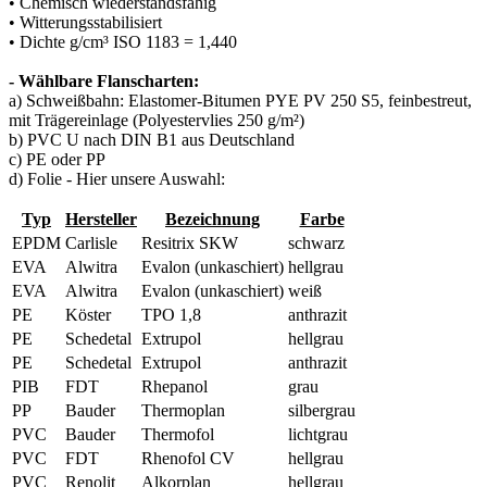
• Chemisch wiederstandsfähig
• Witterungsstabilisiert
• Dichte g/cm³ ISO 1183 = 1,440
- Wählbare Flanscharten:
a) Schweißbahn: Elastomer-Bitumen PYE PV 250 S5, feinbestreut,
mit Trägereinlage (Polyestervlies 250 g/m²)
b) PVC U nach DIN B1 aus Deutschland
c) PE oder PP
d) Folie - Hier unsere Auswahl:
Typ
Hersteller
Bezeichnung
Farbe
EPDM
Carlisle
Resitrix SKW
schwarz
EVA
Alwitra
Evalon (unkaschiert)
hellgrau
EVA
Alwitra
Evalon (unkaschiert)
weiß
PE
Köster
TPO 1,8
anthrazit
PE
Schedetal
Extrupol
hellgrau
PE
Schedetal
Extrupol
anthrazit
PIB
FDT
Rhepanol
grau
PP
Bauder
Thermoplan
silbergrau
PVC
Bauder
Thermofol
lichtgrau
PVC
FDT
Rhenofol CV
hellgrau
PVC
Renolit
Alkorplan
hellgrau