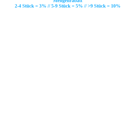
Mengenrabatt
2-4 Stück = 3% // 5-9 Stück = 5% // >9 Stück = 10%