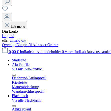
Luk menu
Din konto
Log ind
eller
tilmeld dig
Oversigt
Din profil
Adresser
Ordrer
0,00 €
Indkøbskurven indeholder 0 varer. Indkøbskurvens samled
Startseite
Alu-Profile
Vis alle Alu-Profile
Dachrand/Attikaprofil
Kiesleiste
Mauerabdeckung
Wandanschlussprofil
Flachdach
Vis alle Flachdach
Attikaablauf