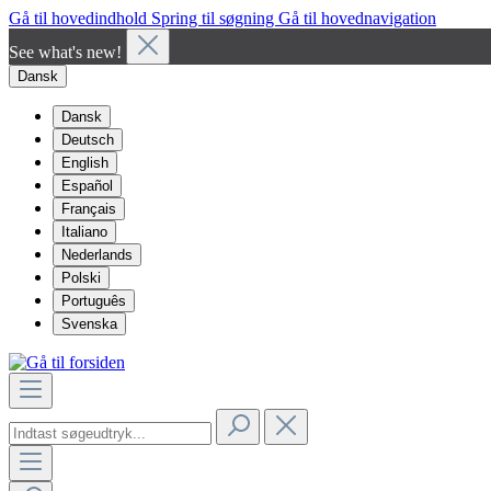
Gå til hovedindhold
Spring til søgning
Gå til hovednavigation
See what's new!
Dansk
Dansk
Deutsch
English
Español
Français
Italiano
Nederlands
Polski
Português
Svenska