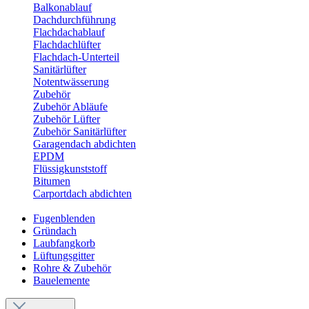
Balkonablauf
Dachdurchführung
Flachdachablauf
Flachdachlüfter
Flachdach-Unterteil
Sanitärlüfter
Notentwässerung
Zubehör
Zubehör Abläufe
Zubehör Lüfter
Zubehör Sanitärlüfter
Garagendach abdichten
EPDM
Flüssigkunststoff
Bitumen
Carportdach abdichten
Fugenblenden
Gründach
Laubfangkorb
Lüftungsgitter
Rohre & Zubehör
Bauelemente