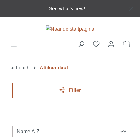
Ga naar de hoofdinhoud
See what's new!
Wink
Flachdach
Attikaablauf
Filter