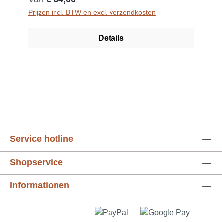
Elastomer-Bitumen PYE PV 250 S5,
Prijzen incl. BTW en excl. verzendkosten
feinbestreut, mit Trägereinlage (Polyestervlies
250 g/m²) b) PVC-U nach DIN B1 aus
Details
Deutschland (Keine Recyclingware) - Made in
Germany # Attika Ablauf, Winkelablauf, 90°,
45°, Notentwässerung, Überlauf, Dachablauf,
Garage, Fertiggarage, Carport, Dachgully,
Flachdachentwässerung, Bitumen, Hart-PVC,
DN 30, DN 50, DN 70, DN 75, DN 100, DN
110, DN 125, DN 150
Service hotline
Shopservice
Informationen