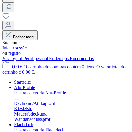
Fechar menu
Sua conta
Iniciar sessão
ou
registo
Vista geral
Perfil pessoal
Endereços
Encomendas
0,00 €
O carrinho de compras contém 0 itens. O valor total do
carrinho é 0,00 €.
Startseite
Alu-Profile
Ir para categoria Alu-Profile
Dachrand/Attikaprofil
Kiesleiste
Mauerabdeckung
Wandanschlussprofil
Flachdach
Ir para categoria Flachdach