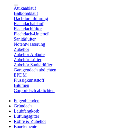
Attikaablauf
Balkonablauf
Dachdurchführung
Flachdachablauf
Flachdachlüfter
Flachdach-Unterteil
Sanitärlüfter
Notentwässerung
Zubehör
Zubehör Abläufe
Zubehör Lüfter
Zubehör Sanitärlüfter
Garagendach abdichten
EPDM
Flüssigkunststoff
Bitumen
Carportdach abdichten
Fugenblenden
Gründach
Laubfangkorb
Lüftungsgitter
Rohre & Zubehör
Bauelemente