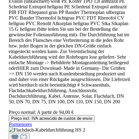
Evalon (unkaschiert) weiß PE Köster TPO 1,8 anthrazit PE
Schedetal Extrupol hellgrau PE Schedetal Extrupol anthrazit
PIB FDT Rhepanol grau PP Bauder Thermoplan silbergrau
PVC Bauder Thermofol lichtgrau PVC FDT Rhenofol CV
hellgrau PVC Renolit Alkorplan hellgrau PVC Sika Sikaplan
15 G hellgrau (bitte teilen Sie uns bei der Bestellung die
gewünschte Folienausführung mit)- Die Durchführung hat im
Bereich des Flansches eine Verbreiterung in die jedes Rohr
bzw. jeder Bogen in der gleichen DN-Größe einfach
eingesteckt werden kann- Zur Vereinfachung der
Kabeldurchführung wird der Rohrbogen lose geliefert- Sehr
einfache Montage -> Bebilderte Montageanleitung beiliegend
oderHIER zum Download- Made in Germany- Die Größen
>= DN 150 werden nach Kundenbestellung produziert und
sind daher von einer Rückgabe ausgeschlossen. Die Lieferzeit
wird hierdurch nicht beeinträchtigt # Schwanenhals,
Flachdachkabeldurchführung, Anschlussrohr,
Dachdurchführung, Kabel, Antenne, Solar, Flachdach, DN
50, DN 70, DN 75, DN 100, DN 110, DN 150, DN 200
Preço normal:
A partir de
94,00 €
Preço incl. IVA acrescido de custos de envio
Pormenores