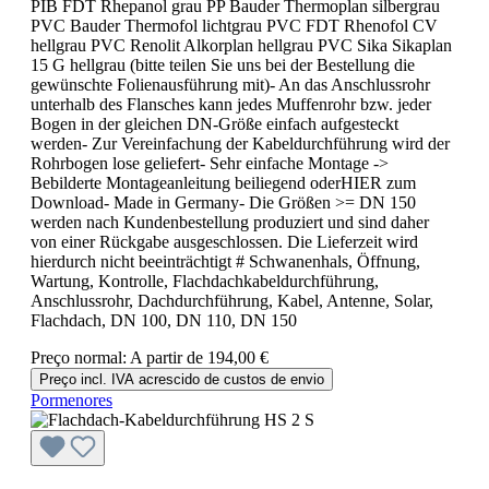
PIB FDT Rhepanol grau PP Bauder Thermoplan silbergrau
PVC Bauder Thermofol lichtgrau PVC FDT Rhenofol CV
hellgrau PVC Renolit Alkorplan hellgrau PVC Sika Sikaplan
15 G hellgrau (bitte teilen Sie uns bei der Bestellung die
gewünschte Folienausführung mit)- An das Anschlussrohr
unterhalb des Flansches kann jedes Muffenrohr bzw. jeder
Bogen in der gleichen DN-Größe einfach aufgesteckt
werden- Zur Vereinfachung der Kabeldurchführung wird der
Rohrbogen lose geliefert- Sehr einfache Montage ->
Bebilderte Montageanleitung beiliegend oderHIER zum
Download- Made in Germany- Die Größen >= DN 150
werden nach Kundenbestellung produziert und sind daher
von einer Rückgabe ausgeschlossen. Die Lieferzeit wird
hierdurch nicht beeinträchtigt # Schwanenhals, Öffnung,
Wartung, Kontrolle, Flachdachkabeldurchführung,
Anschlussrohr, Dachdurchführung, Kabel, Antenne, Solar,
Flachdach, DN 100, DN 110, DN 150
Preço normal:
A partir de
194,00 €
Preço incl. IVA acrescido de custos de envio
Pormenores