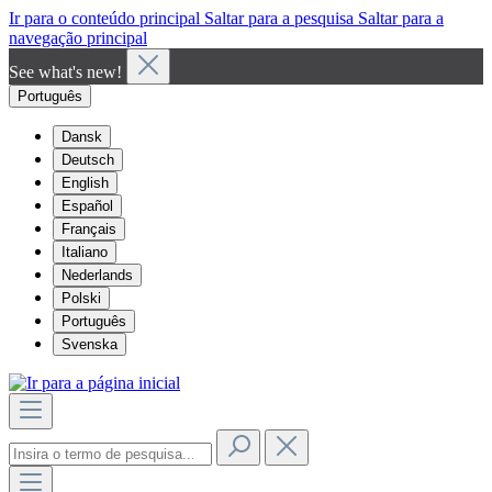
Ir para o conteúdo principal
Saltar para a pesquisa
Saltar para a
navegação principal
See what's new!
Português
Dansk
Deutsch
English
Español
Français
Italiano
Nederlands
Polski
Português
Svenska