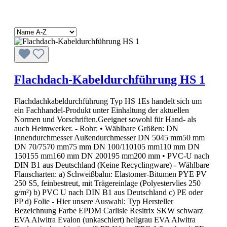
Flachdach-Kabeldurchführung HS 1
Flachdachkabeldurchführung Typ HS 1Es handelt sich um
ein Fachhandel-Produkt unter Einhaltung der aktuellen
Normen und Vorschriften.Geeignet sowohl für Hand- als
auch Heimwerker. - Rohr: • Wählbare Größen: DN
Innendurchmesser Außendurchmesser DN 5045 mm50 mm
DN 70/7570 mm75 mm DN 100/110105 mm110 mm DN
150155 mm160 mm DN 200195 mm200 mm • PVC-U nach
DIN B1 aus Deutschland (Keine Recyclingware) - Wählbare
Flanscharten: a) Schweißbahn: Elastomer-Bitumen PYE PV
250 S5, feinbestreut, mit Trägereinlage (Polyestervlies 250
g/m²) b) PVC U nach DIN B1 aus Deutschland c) PE oder
PP d) Folie - Hier unsere Auswahl: Typ Hersteller
Bezeichnung Farbe EPDM Carlisle Resitrix SKW schwarz
EVA Alwitra Evalon (unkaschiert) hellgrau EVA Alwitra