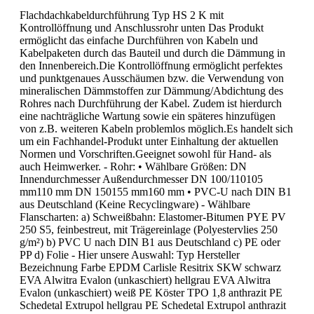
Flachdachkabeldurchführung Typ HS 2 K mit
Kontrollöffnung und Anschlussrohr unten Das Produkt
ermöglicht das einfache Durchführen von Kabeln und
Kabelpaketen durch das Bauteil und durch die Dämmung in
den Innenbereich.Die Kontrollöffnung ermöglicht perfektes
und punkt­genaues Ausschäumen bzw. die Verwendung von
mineralischen Dämmstoffen zur Dämmung/Abdichtung des
Rohres nach Durchführung der Kabel. Zudem ist hierdurch
eine nachträgliche Wartung sowie ein späteres hinzufügen
von z.B. weiteren Kabeln problemlos möglich.Es handelt sich
um ein Fachhandel-Produkt unter Einhaltung der aktuellen
Normen und Vorschriften.Geeignet sowohl für Hand- als
auch Heimwerker. - Rohr: • Wählbare Größen: DN
Innendurchmesser Außendurchmesser DN 100/110105
mm110 mm DN 150155 mm160 mm • PVC-U nach DIN B1
aus Deutschland (Keine Recyclingware) - Wählbare
Flanscharten: a) Schweißbahn: Elastomer-Bitumen PYE PV
250 S5, feinbestreut, mit Trägereinlage (Polyestervlies 250
g/m²) b) PVC U nach DIN B1 aus Deutschland c) PE oder
PP d) Folie - Hier unsere Auswahl: Typ Hersteller
Bezeichnung Farbe EPDM Carlisle Resitrix SKW schwarz
EVA Alwitra Evalon (unkaschiert) hellgrau EVA Alwitra
Evalon (unkaschiert) weiß PE Köster TPO 1,8 anthrazit PE
Schedetal Extrupol hellgrau PE Schedetal Extrupol anthrazit