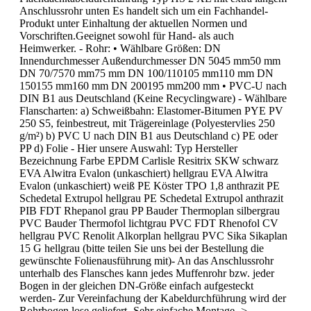
Anschlussrohr unten Es handelt sich um ein Fachhandel-
Produkt unter Einhaltung der aktuellen Normen und
Vorschriften.Geeignet sowohl für Hand- als auch
Heimwerker. - Rohr: • Wählbare Größen: DN
Innendurchmesser Außendurchmesser DN 5045 mm50 mm
DN 70/7570 mm75 mm DN 100/110105 mm110 mm DN
150155 mm160 mm DN 200195 mm200 mm • PVC-U nach
DIN B1 aus Deutschland (Keine Recyclingware) - Wählbare
Flanscharten: a) Schweißbahn: Elastomer-Bitumen PYE PV
250 S5, feinbestreut, mit Trägereinlage (Polyestervlies 250
g/m²) b) PVC U nach DIN B1 aus Deutschland c) PE oder
PP d) Folie - Hier unsere Auswahl: Typ Hersteller
Bezeichnung Farbe EPDM Carlisle Resitrix SKW schwarz
EVA Alwitra Evalon (unkaschiert) hellgrau EVA Alwitra
Evalon (unkaschiert) weiß PE Köster TPO 1,8 anthrazit PE
Schedetal Extrupol hellgrau PE Schedetal Extrupol anthrazit
PIB FDT Rhepanol grau PP Bauder Thermoplan silbergrau
PVC Bauder Thermofol lichtgrau PVC FDT Rhenofol CV
hellgrau PVC Renolit Alkorplan hellgrau PVC Sika Sikaplan
15 G hellgrau (bitte teilen Sie uns bei der Bestellung die
gewünschte Folienausführung mit)- An das Anschlussrohr
unterhalb des Flansches kann jedes Muffenrohr bzw. jeder
Bogen in der gleichen DN-Größe einfach aufgesteckt
werden- Zur Vereinfachung der Kabeldurchführung wird der
Rohrbogen lose geliefert- Sehr einfache Montage ->