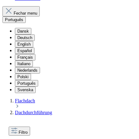
Fechar menu
Português
Dansk
Deutsch
English
Español
Français
Italiano
Nederlands
Polski
Português
Svenska
Flachdach
Dachdurchführung
Filtro