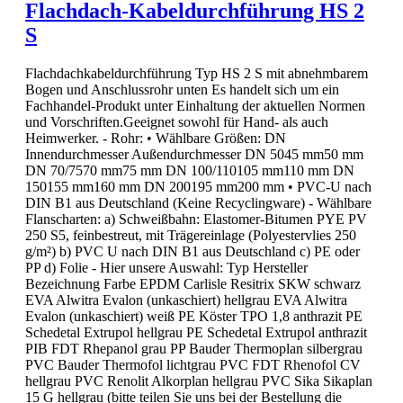
Flachdach-Kabeldurchführung HS 2
S
Flachdachkabeldurchführung Typ HS 2 S mit abnehmbarem
Bogen und Anschlussrohr unten Es handelt sich um ein
Fachhandel-Produkt unter Einhaltung der aktuellen Normen
und Vorschriften.Geeignet sowohl für Hand- als auch
Heimwerker. - Rohr: • Wählbare Größen: DN
Innendurchmesser Außendurchmesser DN 5045 mm50 mm
DN 70/7570 mm75 mm DN 100/110105 mm110 mm DN
150155 mm160 mm DN 200195 mm200 mm • PVC-U nach
DIN B1 aus Deutschland (Keine Recyclingware) - Wählbare
Flanscharten: a) Schweißbahn: Elastomer-Bitumen PYE PV
250 S5, feinbestreut, mit Trägereinlage (Polyestervlies 250
g/m²) b) PVC U nach DIN B1 aus Deutschland c) PE oder
PP d) Folie - Hier unsere Auswahl: Typ Hersteller
Bezeichnung Farbe EPDM Carlisle Resitrix SKW schwarz
EVA Alwitra Evalon (unkaschiert) hellgrau EVA Alwitra
Evalon (unkaschiert) weiß PE Köster TPO 1,8 anthrazit PE
Schedetal Extrupol hellgrau PE Schedetal Extrupol anthrazit
PIB FDT Rhepanol grau PP Bauder Thermoplan silbergrau
PVC Bauder Thermofol lichtgrau PVC FDT Rhenofol CV
hellgrau PVC Renolit Alkorplan hellgrau PVC Sika Sikaplan
15 G hellgrau (bitte teilen Sie uns bei der Bestellung die