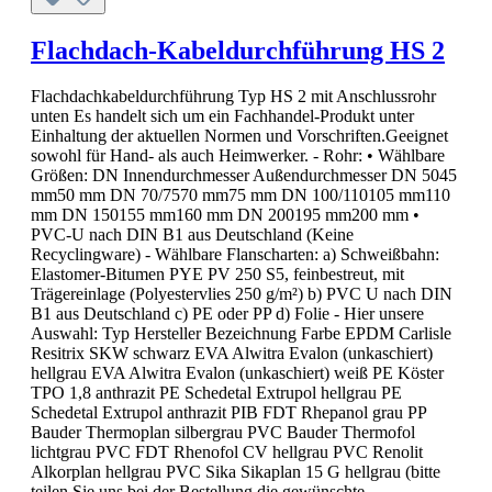
Flachdach-Kabeldurchführung HS 2
Flachdachkabeldurchführung Typ HS 2 mit Anschlussrohr
unten Es handelt sich um ein Fachhandel-Produkt unter
Einhaltung der aktuellen Normen und Vorschriften.Geeignet
sowohl für Hand- als auch Heimwerker. - Rohr: • Wählbare
Größen: DN Innendurchmesser Außendurchmesser DN 5045
mm50 mm DN 70/7570 mm75 mm DN 100/110105 mm110
mm DN 150155 mm160 mm DN 200195 mm200 mm •
PVC-U nach DIN B1 aus Deutschland (Keine
Recyclingware) - Wählbare Flanscharten: a) Schweißbahn:
Elastomer-Bitumen PYE PV 250 S5, feinbestreut, mit
Trägereinlage (Polyestervlies 250 g/m²) b) PVC U nach DIN
B1 aus Deutschland c) PE oder PP d) Folie - Hier unsere
Auswahl: Typ Hersteller Bezeichnung Farbe EPDM Carlisle
Resitrix SKW schwarz EVA Alwitra Evalon (unkaschiert)
hellgrau EVA Alwitra Evalon (unkaschiert) weiß PE Köster
TPO 1,8 anthrazit PE Schedetal Extrupol hellgrau PE
Schedetal Extrupol anthrazit PIB FDT Rhepanol grau PP
Bauder Thermoplan silbergrau PVC Bauder Thermofol
lichtgrau PVC FDT Rhenofol CV hellgrau PVC Renolit
Alkorplan hellgrau PVC Sika Sikaplan 15 G hellgrau (bitte
teilen Sie uns bei der Bestellung die gewünschte