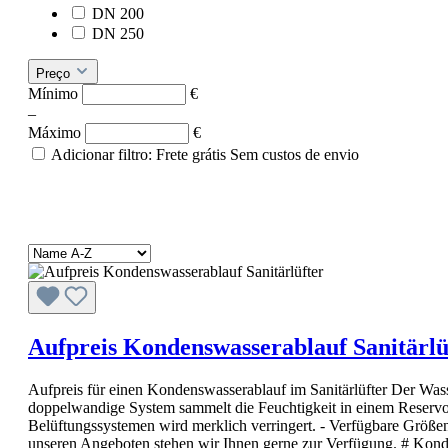
DN 200
DN 250
Preço
Mínimo
€
–
Máximo
€
Adicionar filtro: Frete grátis
Sem custos de envio
Aufpreis Kondenswasserablauf Sanitärlü
Aufpreis für einen Kondenswasserablauf im Sanitärlüfter Der Wasse
doppelwandige System sammelt die Feuchtigkeit in einem Reservoi
Belüftungssystemen wird merklich verringert. - Verfügbare Größ
unseren Angeboten stehen wir Ihnen gerne zur Verfügung. # Kondensw