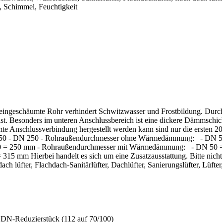
t, Schimmel, Feuchtigkeit
eingeschäumte Rohr verhindert Schwitzwasser und Frostbildung. Durc
t ist. Besonders im unteren Anschlussbereich ist eine dickere Dämmsch
 Anschlussverbindung hergestellt werden kann sind nur die ersten 2
: DN 50 - DN 250 - Rohraußendurchmesser ohne Wärmedämmung: - 
= 250 mm - Rohraußendurchmesser mit Wärmedämmung: - DN 50
ierbei handelt es sich um eine Zusatzausstattung. Bitte nicht verg
 lüfter, Flachdach-Sanitärlüfter, Dachlüfter, Sanierungslüfter, Lüfter