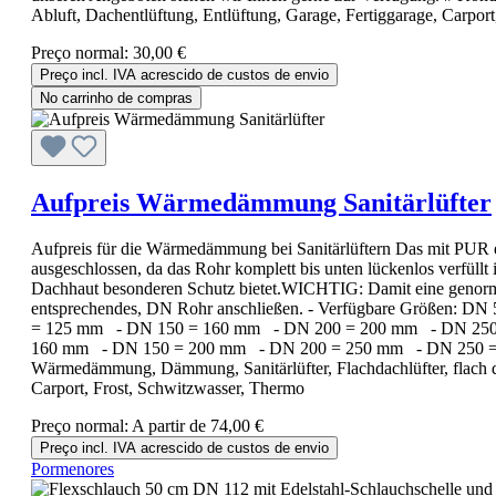
Abluft, Dachentlüftung, Entlüftung, Garage, Fertiggarage, Carpor
Preço normal:
30,00 €
Preço incl. IVA acrescido de custos de envio
No carrinho de compras
Aufpreis Wärmedämmung Sanitärlüfter
Aufpreis für die Wärmedämmung bei Sanitärlüftern Das mit PUR 
ausgeschlossen, da das Rohr komplett bis unten lückenlos verfüll
Dachhaut besonderen Schutz bietet.WICHTIG: Damit eine genormte
entsprechendes, DN Rohr anschließen. - Verfügbare Größen
= 125 mm - DN 150 = 160 mm - DN 200 = 200 mm - DN 250 
160 mm - DN 150 = 200 mm - DN 200 = 250 mm - DN 250 = 315 mm H
Wärmedämmung, Dämmung, Sanitärlüfter, Flachdachlüfter, flach dach
Carport, Frost, Schwitzwasser, Thermo
Preço normal:
A partir de
74,00 €
Preço incl. IVA acrescido de custos de envio
Pormenores