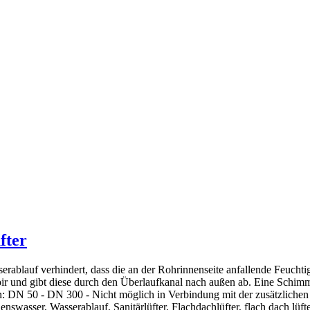
fter
rablauf verhindert, dass die an der Rohrinnenseite anfallende Feuchti
r und gibt diese durch den Überlaufkanal nach außen ab. Eine Schimm
en: DN 50 - DN 300 - Nicht möglich in Verbindung mit der zusätzlic
asser, Wasserablauf, Sanitärlüfter, Flachdachlüfter, flach dach lüfter,