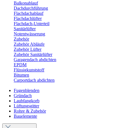
Balkonablauf
Dachdurchführung
Flachdachablauf
Flachdachlüfter
Flachdach-Unterteil
Sanitärlüfter
Notentwässerung
Zubehör
Zubehör Abläufe
Zubehör Lüfter
Zubehör Sanitärlüfter
Garagendach abdichten
EPDM
Flüssigkunststoff
Bitumen
Carportdach abdichten
Fugenblenden
Gründach
Laubfangkorb
Lüftungsgitter
Rohre & Zubehör
Bauelemente