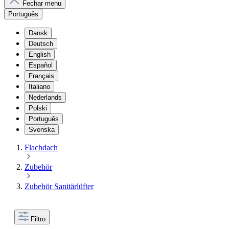
Fechar menu
Português
Dansk
Deutsch
English
Español
Français
Italiano
Nederlands
Polski
Português
Svenska
Flachdach
Zubehör
Zubehör Sanitärlüfter
Filtro