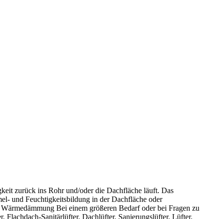
gkeit zurück ins Rohr und/oder die Dachfläche läuft. Das
el- und Feuchtigkeitsbildung in der Dachfläche oder
hen Wärmedämmung Bei einem größeren Bedarf oder bei Fragen zu
 Flachdach-Sanitärlüfter, Dachlüfter, Sanierungslüfter, Lüfter,