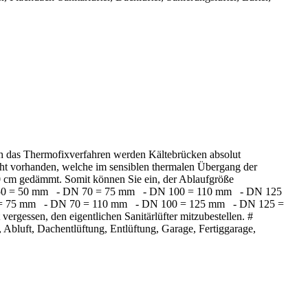
h das Thermofixverfahren werden Kältebrücken absolut
icht vorhanden, welche im sensiblen thermalen Übergang der
0 cm gedämmt. Somit können Sie ein, der Ablaufgröße
DN 50 = 50 mm - DN 70 = 75 mm - DN 100 = 110 mm - DN 125
 = 75 mm - DN 70 = 110 mm - DN 100 = 125 mm - DN 125 =
essen, den eigentlichen Sanitärlüfter mitzubestellen. #
, Abluft, Dachentlüftung, Entlüftung, Garage, Fertiggarage,