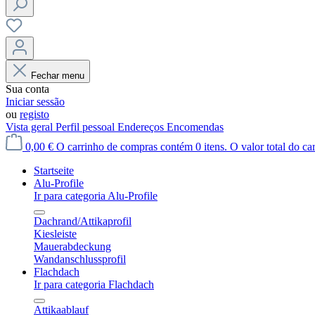
Fechar menu
Sua conta
Iniciar sessão
ou
registo
Vista geral
Perfil pessoal
Endereços
Encomendas
0,00 €
O carrinho de compras contém 0 itens. O valor total do car
Startseite
Alu-Profile
Ir para categoria Alu-Profile
Dachrand/Attikaprofil
Kiesleiste
Mauerabdeckung
Wandanschlussprofil
Flachdach
Ir para categoria Flachdach
Attikaablauf