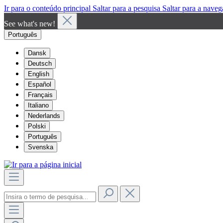
Ir para o conteúdo principal
Saltar para a pesquisa
Saltar para a naveg
See what's new!
Português
Dansk
Deutsch
English
Español
Français
Italiano
Nederlands
Polski
Português
Svenska